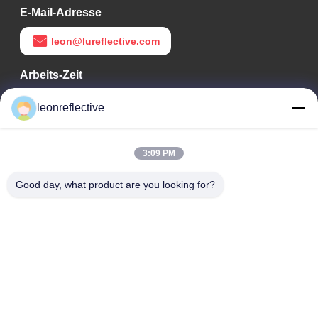
E-Mail-Adresse
leon@lureflective.com
Arbeits-Zeit
9:00-18:00
leonreflective
Unsere Adresse
3:09 PM
Adresse des Unternehmens
Zweite Etage, Gebäude D2, Wissenschafts- und
Good day, what product are you looking for?
Technologiepark Huayi, Hightech-Zone, Hefei, Anhui, China
Fabrik-Adresse
Shoushu Modern Industrial Park, Huainan, Anhui, China
Telefon
0086-13524216265