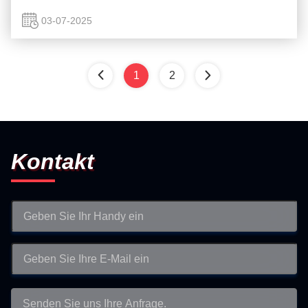
China, stattfindet. Lu wurde eingeladen, an der Ausstellung
teilzunehmen. LU widmet sich der Gew...
03-07-2025
1
2
Kontakt