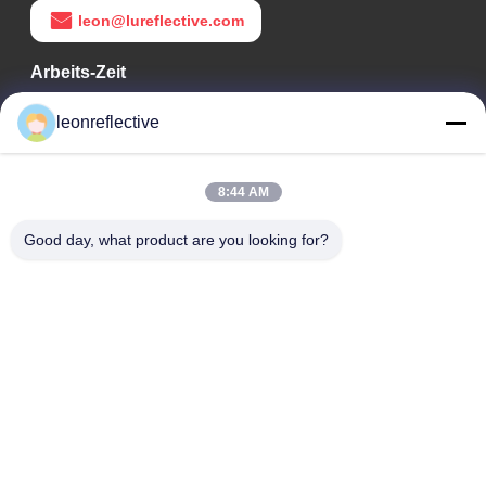
leon@lureflective.com
Arbeits-Zeit
9:00-18:00
leonreflective
Unsere Adresse
8:44 AM
Adresse des Unternehmens
Zweite Etage, Gebäude D2, Wissenschafts- und
Good day, what product are you looking for?
Technologiepark Huayi, Hightech-Zone, Hefei, Anhui, China
Fabrik-Adresse
Shoushu Modern Industrial Park, Huainan, Anhui, China
Telefon
0086-13524216265