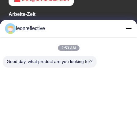
Arbeits-Zeit
9:00-18:00
leonreflective
Unsere Adresse
2:53 AM
Adresse des Unternehmens
Zweite Etage, Gebäude D2, Wissenschafts- und
Good day, what product are you looking for?
Technologiepark Huayi, Hightech-Zone, Hefei, Anhui, China
Fabrik-Adresse
Shoushu Modern Industrial Park, Huainan, Anhui, China
Telefon
0086-13524216265