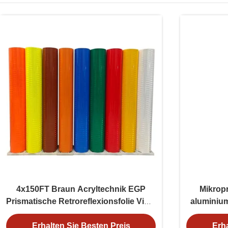
4x150FT Braun Acryltechnik EGP
Mikrop
Prismatische Retroreflexionsfolie Vinyl
aluminium
für Straßenschilder
Erhalten Sie Besten Preis
Erha