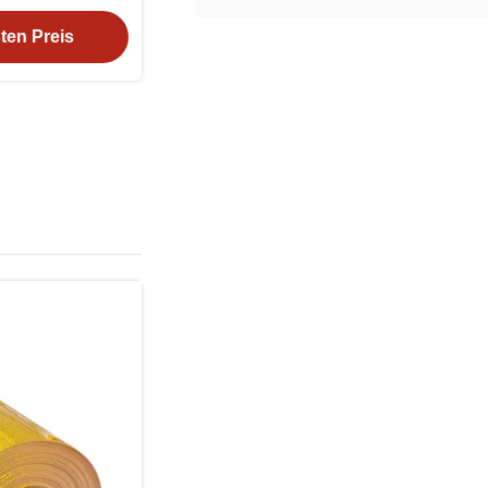
t
ten Preis