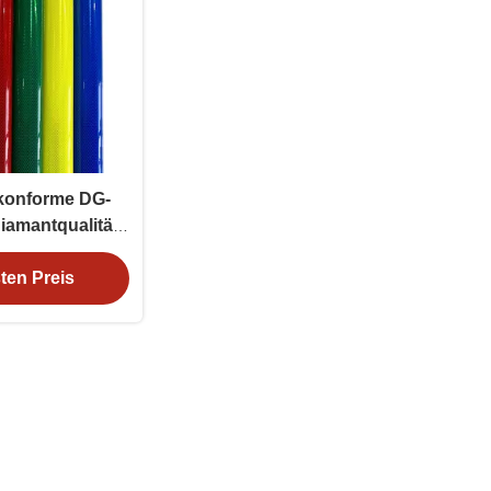
konforme DG-
iamantqualität
m Klebstoff für
lder
ten Preis