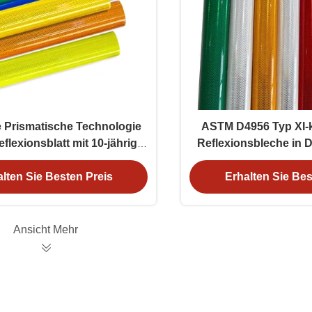
e Prismatische Technologie
ASTM D4956 Typ XI-
flexionsblatt mit 10-jähriger
Reflexionsbleche in D
ebensdauer für die
mit druckempfindliche
Verkehrssicherheit
Straßenschi
lten Sie Besten Preis
Erhalten Sie Bes
Ansicht Mehr