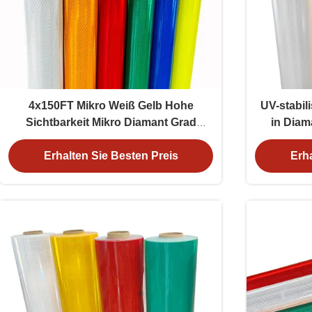
4x150FT Mikro Weiß Gelb Hohe
UV-stabili
Sichtbarkeit Mikro Diamant Grad
in Diama
Reflektierende Folie Vinyl für
Garanti
Verkehrsschilder ODM
Erhalten Sie Besten Preis
Erha