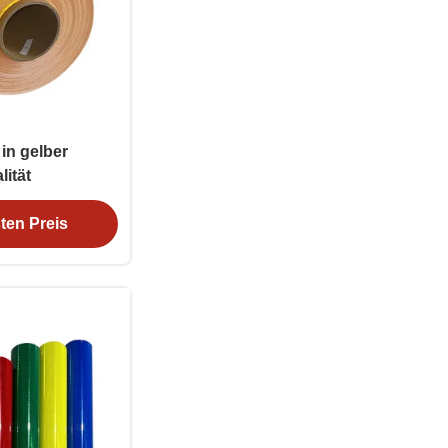
in gelber
ität
ten Preis