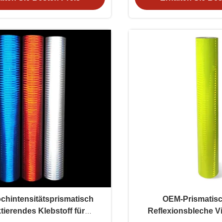
hintensitätsprismatisch
OEM-Prismatis
ktierendes Klebstoff für
Reflexionsbleche Vi