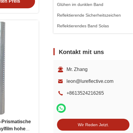
ten Preis
Glühen im dunklen Band
Reflektierende Sicherheitszeichen
Reflektierendes Band Solas
Kontakt mit uns
Mr. Zhang
leon@lureflective.com
+8613524216265
-Prismatische
Wir Reden Jetzt.
nylfilm hohe