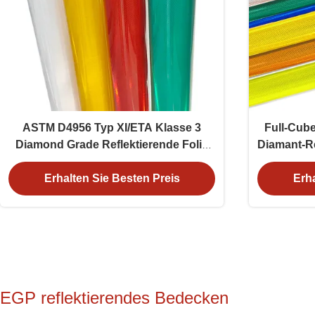
ASTM D4956 Typ XI/ETA Klasse 3
Full-Cub
Diamond Grade Reflektierende Folie
Diamant-Re
für Straßenschilder
L
Erhalten Sie Besten Preis
Erha
EGP reflektierendes Bedecken