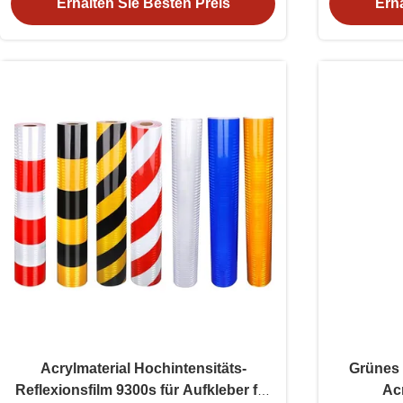
Erhalten Sie Besten Preis
Erha
Acrylmaterial Hochintensitäts-
Grünes 
Reflexionsfilm 9300s für Aufkleber für
Acr