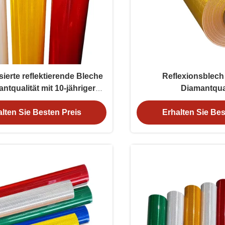
sierte reflektierende Bleche
Reflexionsblech 
ntqualität mit 10-jähriger
Diamantqual
e und ASTM D4956 Typ XI-
Konformität
lten Sie Besten Preis
Erhalten Sie Bes