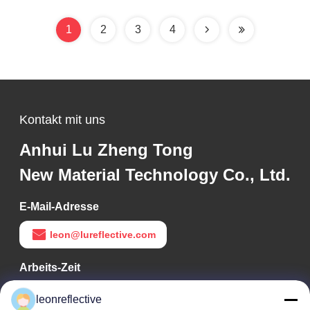
Photolumineszierendes
Vinyl zur
1
2
3
4
Sicherheitswarnung
Kontakt mit uns
Anhui Lu Zheng Tong
New Material Technology Co., Ltd.
E-Mail-Adresse
leon@lureflective.com
Arbeits-Zeit
9:00-18:00
leonreflective