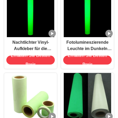
Nachtlichter Vinyl-
Fotolumineszierende
Aufkleber für die
Leuchte im Dunkeln
Sicherheit am Ausgang
Permanente
Erhalten Sie Besten
Erhalten Sie Besten
Vinylfilmrolle für den
Preis
Preis
Außenbereich