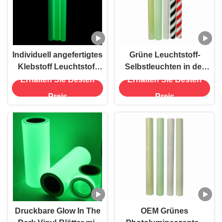
Individuell angefertigtes
Grüne Leuchtstoff-
Klebstoff Leuchtstoff
Selbstleuchten in der
Vinyl Leuchten im
Dunkelheit Vinyl-
Erhalten Sie Besten
Erhalten Sie Besten
Dunkeln für leuchtende
Klebfilm für
Preis
Preis
Schilder
Notfallschilder
Druckbare Glow In The
OEM Grünes