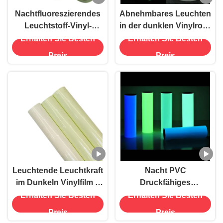
Nachtfluoreszierendes
Abnehmbares Leuchten
Leuchtstoff-Vinyl-
in der dunklen Vinylrolle
Druckmaterial Leuchten
für die Notfall-
Erhalten Sie Besten
Erhalten Sie Besten
im dunklen Vinylfilm
Ausfahrtswarnung
Preis
Preis
Leuchtende Leuchtkraft
Nacht PVC
im Dunkeln Vinylfilm 6
Druckfähiges
bis 8 Stunden Acryl
Selbstklebendes
Erhalten Sie Besten
Erhalten Sie Besten
Leuchtmittel Licht in der
Preis
Preis
Dunkelheit