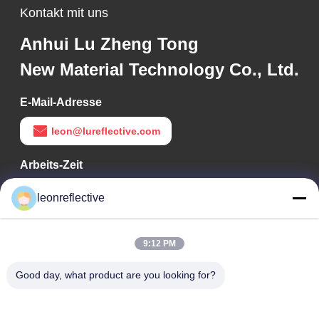
Kontakt mit uns
Anhui Lu Zheng Tong
New Material Technology Co., Ltd.
E-Mail-Adresse
leon@lureflective.com
Arbeits-Zeit
9:00-18:00
leonreflective
Unsere Adresse
9:12 PM
Adresse des Unternehmens
Zweite Etage, Gebäude D2, Wissenschafts- und
Good day, what product are you looking for?
Technologiepark Huayi, Hightech-Zone, Hefei, Anhui, China
Fabrik-Adresse