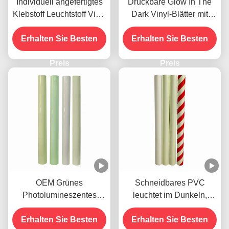
Individuell angefertigtes
Druckbare Glow In The
Klebstoff Leuchtstoff Vinyl
Dark Vinyl-Blätter mit
Leuchten im Dunkeln für
Photolumineszenz
Erhalten Sie Besten
leuchtende Schilder
Erhalten Sie Besten
Preis
Preis
OEM Grünes
Schneidbares PVC
Photolumineszentes
leuchtet im Dunkeln,
Leuchten im Dunkeln
druckbares Vinylband
Aufkleber Vinyl Klebefilm
Erhalten Sie Besten
Erhalten Sie Besten
Selbstklebstoff