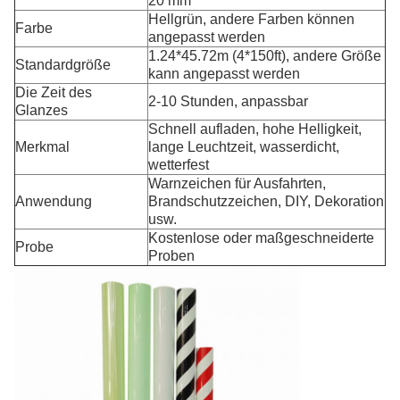
20 mm
Hellgrün, andere Farben können
Farbe
angepasst werden
1.24*45.72m (4*150ft), andere Größe
Standardgröße
kann angepasst werden
Die Zeit des
2-10 Stunden, anpassbar
Glanzes
Schnell aufladen, hohe Helligkeit,
Merkmal
lange Leuchtzeit, wasserdicht,
wetterfest
Warnzeichen für Ausfahrten,
Anwendung
Brandschutzzeichen, DIY, Dekoration
usw.
Kostenlose oder maßgeschneiderte
Probe
Proben