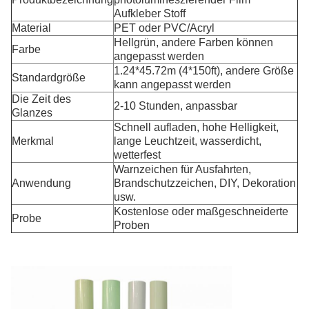
Aufkleber Stoff
Material
PET oder PVC/Acryl
Hellgrün, andere Farben können 
Farbe
angepasst werden
1.24*45.72m (4*150ft), andere Größe 
Standardgröße
kann angepasst werden
Die Zeit des 
2-10 Stunden, anpassbar
Glanzes
Schnell aufladen, hohe Helligkeit, 
Merkmal
lange Leuchtzeit, wasserdicht, 
wetterfest
Warnzeichen für Ausfahrten, 
Anwendung
Brandschutzzeichen, DIY, Dekoration 
usw.
Kostenlose oder maßgeschneiderte 
Probe
Proben