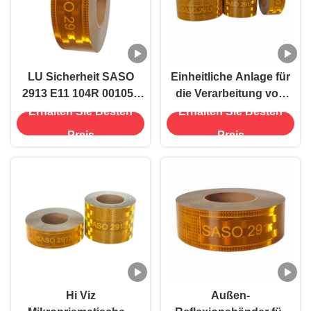
LU Sicherheit SASO
Einheitliche Anlage für
2913 E11 104R 001059
die Verarbeitung von
Reflexionsband für
Stoffen
Erhalten Sie Besten
Erhalten Sie Besten
Fahrzeuge
Preis
Preis
Hi Viz
Außen-