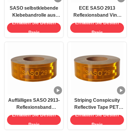
SASO selbstklebende
ECE SASO 2913
Klebebandrolle aus
Reflexionsband Vinyl
Radium für schwere
Klebeblatt für Lkw
Erhalten Sie Besten
Erhalten Sie Besten
Fahrzeuge
Preis
Preis
Auffälliges SASO 2913-
Striping Conspicuity
Reflexionsband
Reflective Tape PET-
Radium-Tape Roll Gelb
Material OEM
Erhalten Sie Besten
Erhalten Sie Besten
Preis
Preis