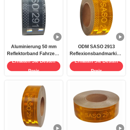
Aluminierung 50 mm
ODM SASO 2913
Reflektorband Fahrzeug
Reflexionsbandmarkierun
SASO 2913
Roll für Lkw
Erhalten Sie Besten
Erhalten Sie Besten
Schulbusse
Preis
Preis