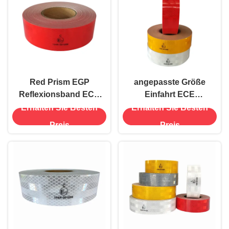
Red Prism EGP
angepasste Größe
Reflexionsband ECE
Einfahrt ECE
104R Lkw Anhänger
Reflektorband Rot Weiß
Erhalten Sie Besten
Erhalten Sie Besten
OEM
für Sicherheitswarnung
Preis
Preis