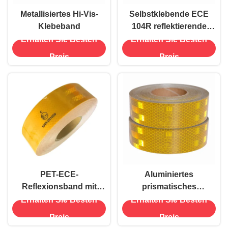
Metallisiertes Hi-Vis-
Selbstklebende ECE
Klebeband
104R reflektierende
Aufkleber für Anhänger
Erhalten Sie Besten
Erhalten Sie Besten
für Lkw im Freien
Preis
Preis
PET-ECE-
Aluminiertes
Reflexionsband mit
prismatisches
hoher Helligkeit
Reflektorband für die
Erhalten Sie Besten
Erhalten Sie Besten
Sicherheit von Lkw
Preis
Preis