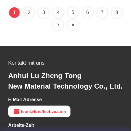
1
2
3
4
5
6
7
8
Kontakt mit uns
Anhui Lu Zheng Tong
New Material Technology Co., Ltd.
E-Mail-Adresse
leon@lureflective.com
Arbeits-Zeit