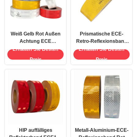
Weiß Gelb Rot Außen
Prismatische ECE-
Achtung ECE
Retro-Reflexionsband
Reflektierendes
Druckfähige hohe
Erhalten Sie Besten
Erhalten Sie Besten
Klebeband für
Intensität
Preis
Preis
Anhänger
HIP auffälliges
Metall-Aluminium-ECE-