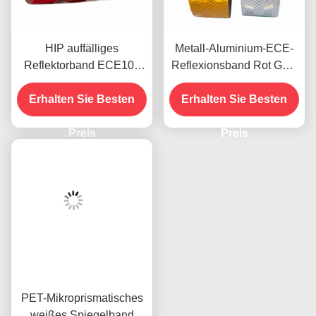
HIP auffälliges
Metall-Aluminium-ECE-
Reflektorband ECE104
Reflexionsband Rot Gelb
für den Außenbereich
Weiß für Anhänger
Erhalten Sie Besten
eines Lkw
Erhalten Sie Besten
Preis
Preis
PET-Mikroprismatisches
weißes Spiegelband