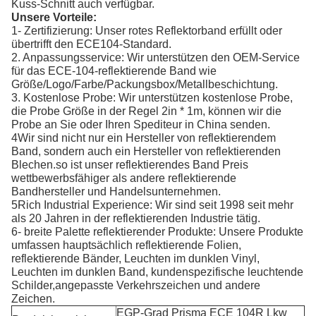
Kuss-Schnitt auch verfügbar.
Unsere Vorteile:
1- Zertifizierung: Unser rotes Reflektorband erfüllt oder
übertrifft den ECE104-Standard.
2. Anpassungsservice: Wir unterstützen den OEM-Service
für das ECE-104-reflektierende Band wie
Größe/Logo/Farbe/Packungsbox/Metallbeschichtung.
3. Kostenlose Probe: Wir unterstützen kostenlose Probe,
die Probe Größe in der Regel 2in * 1m, können wir die
Probe an Sie oder Ihren Spediteur in China senden.
4Wir sind nicht nur ein Hersteller von reflektierendem
Band, sondern auch ein Hersteller von reflektierenden
Blechen.so ist unser reflektierendes Band Preis
wettbewerbsfähiger als andere reflektierende
Bandhersteller und Handelsunternehmen.
5Rich Industrial Experience: Wir sind seit 1998 seit mehr
als 20 Jahren in der reflektierenden Industrie tätig.
6- breite Palette reflektierender Produkte: Unsere Produkte
umfassen hauptsächlich reflektierende Folien,
reflektierende Bänder, Leuchten im dunklen Vinyl,
Leuchten im dunklen Band, kundenspezifische leuchtende
Schilder,angepasste Verkehrszeichen und andere
Zeichen.
EGP-Grad Prisma ECE 104R Lkw