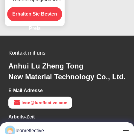
Reflexionsband für
Erhalten Sie Besten
Fahrzeuge ECE-
zertifiziert
Preis
Kontakt mit uns
Anhui Lu Zheng Tong
New Material Technology Co., Ltd.
E-Mail-Adresse
leon@lureflective.com
Arbeits-Zeit
9:00-18:00
leonreflective