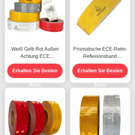
Weiß Gelb Rot Außen
Prismatische ECE-Retro-
Achtung ECE
Reflexionsband
Reflektierendes
Druckfähige hohe
Klebeband für Anhänger
Erhalten Sie Besten
Erhalten Sie Besten
Intensität
Preis
Preis