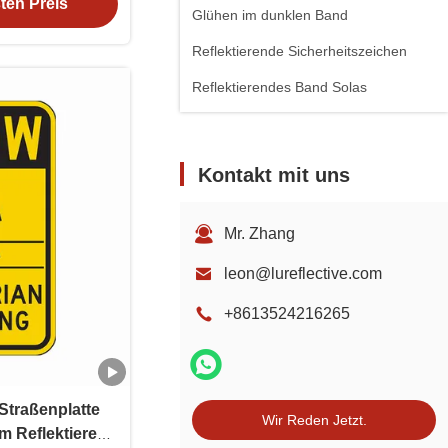
ten Preis
erheitswarnung
Glühen im dunklen Band
Reflektierende Sicherheitszeichen
Reflektierendes Band Solas
Kontakt mit uns
Mr. Zhang
leon@lureflective.com
+8613524216265
 Straßenplatte
Wir Reden Jetzt.
m Reflektierend