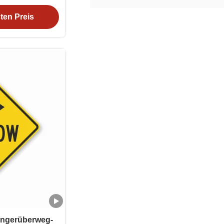
hild
ten Preis
ängerüberweg-