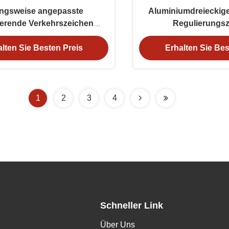
ngsweise angepasste
Aluminiumdreieckige
tierende Verkehrszeichen
Regulierungs
Oktagon Dreieck
Straßenverkehrssi
lten Sie Besten Preis
Erhalten Sie Bes
1
2
3
4
Schneller Link
Über Uns