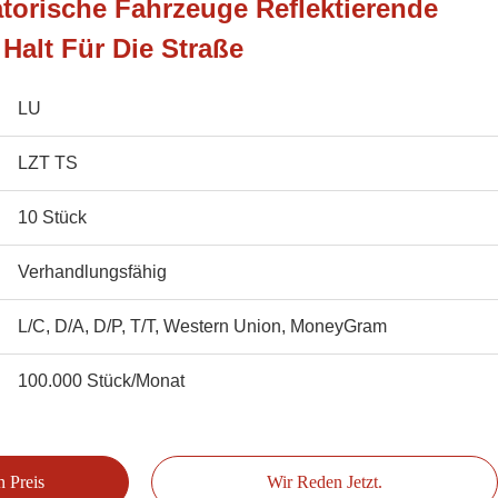
atorische Fahrzeuge Reflektierende
Halt Für Die Straße
LU
LZT TS
10 Stück
Verhandlungsfähig
L/C, D/A, D/P, T/T, Western Union, MoneyGram
100.000 Stück/Monat
n Preis
Wir Reden Jetzt.