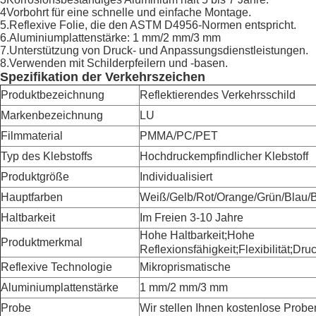
4Vorbohrt für eine schnelle und einfache Montage.
5.Reflexive Folie, die den ASTM D4956-Normen entspricht.
6.Aluminiumplattenstärke: 1 mm/2 mm/3 mm
7.Unterstützung von Druck- und Anpassungsdienstleistungen.
8.Verwenden mit Schilderpfeilern und -basen.
Spezifikation der Verkehrszeichen
Produktbezeichnung
Reflektierendes Verkehrsschild
Markenbezeichnung
LU
Filmmaterial
PMMA/PC/PET
Typ des Klebstoffs
Hochdruckempfindlicher Klebstoff
Produktgröße
Individualisiert
Hauptfarben
Weiß/Gelb/Rot/Orange/Grün/Blau/B
Haltbarkeit
Im Freien 3-10 Jahre
Hohe Haltbarkeit;Hohe
Produktmerkmal
Reflexionsfähigkeit;Flexibilität;Dru
Reflexive Technologie
Mikroprismatische
Aluminiumplattenstärke
1 mm/2 mm/3 mm
Probe
Wir stellen Ihnen kostenlose Probe