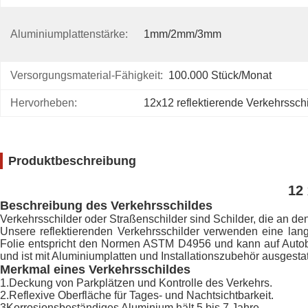
Aluminiumplattenstärke:
1mm/2mm/3mm
Versorgungsmaterial-Fähigkeit:
100.000 Stück/Monat
Hervorheben:
12x12 reflektierende Verkehrssch
Produktbeschreibung
12
Beschreibung des Verkehrsschildes
Verkehrsschilder oder Straßenschilder sind Schilder, die an d
Unsere reflektierenden Verkehrsschilder verwenden eine langle
Folie entspricht den Normen ASTM D4956 und kann auf Autoba
und ist mit Aluminiumplatten und Installationszubehör ausgestat
Merkmal eines Verkehrsschildes
1.Deckung von Parkplätzen und Kontrolle des Verkehrs.
2.Reflexive Oberfläche für Tages- und Nachtsichtbarkeit.
3Korrosionsbeständiges Aluminium hält 5 bis 7 Jahre.