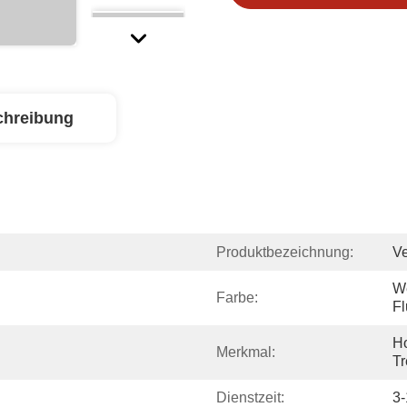
chreibung
Produktbezeichnung:
Ve
We
Farbe:
F
Ho
Merkmal:
Tr
Dienstzeit:
3-