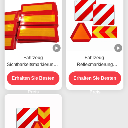
Fahrzeug
Fahrzeug-
Sichtbarkeitsmarkierungen
Reflexmarkierung
Gelb und Rot gestreifter
Warnschild Reflex-
Erhalten Sie Besten
Aluminiumreflektor
Heckmarkierungstafel für
Erhalten Sie Besten
Reflektor Chevron
Italien Spanien
Aufkleber für
Preis
Preis
Schwerlastwagen