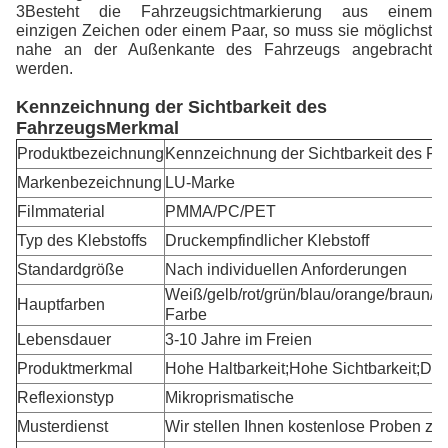
3Besteht die Fahrzeugsichtmarkierung aus einem
einzigen Zeichen oder einem Paar, so muss sie möglichst
nahe an der Außenkante des Fahrzeugs angebracht
werden.
Kennzeichnung der Sichtbarkeit des
Fahrzeugs
Merkmal
Produktbezeichnung
Kennzeichnung der Sichtbarkeit des F
Markenbezeichnung
LU-Marke
Filmmaterial
PMMA/PC/PET
Typ des Klebstoffs
Druckempfindlicher Klebstoff
Standardgröße
Nach individuellen Anforderungen
Weiß/gelb/rot/grün/blau/orange/braun/f
Hauptfarben
Farbe
Lebensdauer
3-10 Jahre im Freien
Produktmerkmal
Hohe Haltbarkeit;Hohe Sichtbarkeit;Dru
Reflexionstyp
Mikroprismatische
Musterdienst
Wir stellen Ihnen kostenlose Proben zu