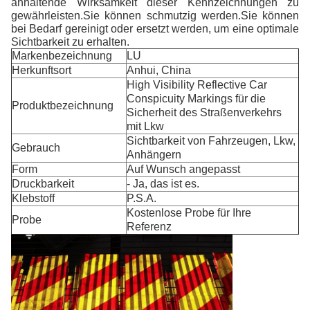
anhaltende Wirksamkeit dieser Kennzeichnungen zu
gewährleisten.Sie können schmutzig werden.Sie können
bei Bedarf gereinigt oder ersetzt werden, um eine optimale
Sichtbarkeit zu erhalten.
Markenbezeichnung
LU
Herkunftsort
Anhui, China
High Visibility Reflective Car
Conspicuity Markings für die
Produktbezeichnung
Sicherheit des Straßenverkehrs
mit Lkw
Sichtbarkeit von Fahrzeugen, Lkw,
Gebrauch
Anhängern
Form
Auf Wunsch angepasst
Druckbarkeit
- Ja, das ist es.
Klebstoff
P.S.A.
Kostenlose Probe für Ihre
Probe
Referenz