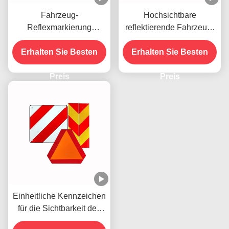
Fahrzeug-
Hochsichtbare
Reflexmarkierung
reflektierende Fahrzeug-
Warnschild Reflex-
Auffälligkeitsmarkierung
Heckmarkierungstafel für
Erhalten Sie Besten
Erhalten Sie Besten
Kennzeichen-
Italien Spanien
Reflektoraufkleber für
Preis
Schwerlastkraftwagen
Preis
Einheitliche Kennzeichen
für die Sichtbarkeit des
Fahrzeugs