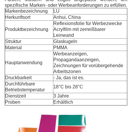
spezifische Marken- oder Werbeanforderungen zu erfüllen.
Markenbezeichnung
LU
Herkunftsort
Anhui, China
Reflexionsfolie für Werbezwecke
Produktbezeichnung
Acrylfilm mit zerreißbarer
Leinwand
Struktur
Glaskugeln
Material
PMMA
Werbeanzeigen,
Propagandaanzeigen,
Hauptanwendung
Zeichnungen für vorübergehende
Arbeitszonen
Druckbarkeit
- Ja, das ist es.
Durchführbare
18°C bis 28°C
Betriebstemperatur
Dienstzeit
3 Jahre
Proben
Erhältlich