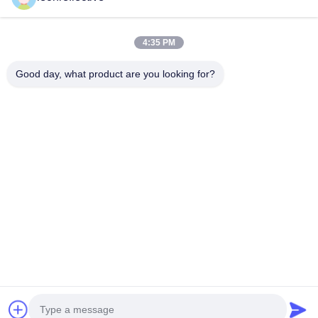
Unsere Adresse
4:35 PM
Adresse des Unternehmens
Zweite Etage, Gebäude D2, Wissenschafts- und
Good day, what product are you looking for?
Technologiepark Huayi, Hightech-Zone, Hefei, Anhui, China
Fabrik-Adresse
Shoushu Modern Industrial Park, Huainan, Anhui, China
Telefon
0086-13524216265
Gute Qualität Chinas Prismatische reflektierende Folie Lieferant.
Copyright-© -2026 Anhui Lu Zheng Tong New Material
Technology Co., Ltd. . Alle Rechte vorbehalten.
Datenschutzrichtlinie
|
Sitemap