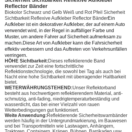
Sicherheit Sichtbarkeit Reflexive Aufkleber
Reflector Bänder
Biokolor Schwarz und Gelb Weiß und Rot Pfeil Sicherheit
Sichtbarkeit Reflexive Aufkleber Reflector Bänder
Ein 
Aufkleber ist ein dekorativer Aufkleber, der auf einem Auto 
verwendet wird, in der Regel in auffälliger Farbe und 
Muster, um andere Fahrer auf Sicherheit aufmerksam zu 
machen.
Diese Art von Aufkleber kann die Fahrsicherheit 
effektiv verbessern und das Auftreten von Verkehrsunfällen 
verringern.
HÖHE Sichtbarkeit:
Dieses reflektierende Band
verwendet zur Zeit eine fortschrittliche
Reflektionstechnologie, die sowohl bei Tag als auch bei
Nacht eine hohe Sichtbarkeit mit überragender Haltbarkeit
bietet.
WETERWÄHRUNGSTEHEND:
Unser Reflektorband
besteht aus hochwertigem reflektierendem Material, anti-
schmutzig, anti-fading, niedrigtemperaturbeständig und
wasserdicht, das bei einer Vielzahl von rauen
Wetterbedingungen gut funktioniert.
Weite Anwendung:
Reflektierende Sicherheitswarnbänder
werden häufig in der Untergrundmarkierung, im Bauwesen
und bei Transportmitteln wie Lastwagen, Anhängern,
Traktoren, Containern, Kränen, Bühnen, Barrikaden usw.