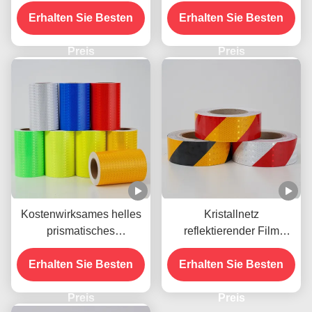
Sicherheitsband
Sicherheitsband in rot-
Erhalten Sie Besten
Aufkleber auf Lkw für
weißem Farbschatten
Erhalten Sie Besten
Fahrzeuge
Kleber für Anhänger
Preis
Verkehrszeichen Produkt
Preis
Kostenwirksames helles
Kristallnetz
prismatisches
reflektierender Film
Honigbaum-
Aufkleber
Reflexionsband für die
Erhalten Sie Besten
selbstklebendes Gitter
Erhalten Sie Besten
Sicherheitsmarkierung
reflektierendes Vinyl für
Preis
Straßenschilder
Preis