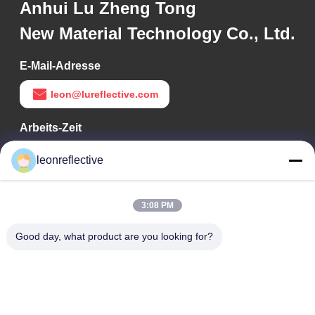
Anhui Lu Zheng Tong
New Material Technology Co., Ltd.
E-Mail-Adresse
leon@lureflective.com
Arbeits-Zeit
9:00-18:00
leonreflective
Unsere Adresse
3:08 PM
Adresse des Unternehmens
Zweite Etage, Gebäude D2, Wissenschafts- und
Good day, what product are you looking for?
Technologiepark Huayi, Hightech-Zone, Hefei, Anhui, China
Fabrik-Adresse
Shoushu Modern Industrial Park, Huainan, Anhui, China