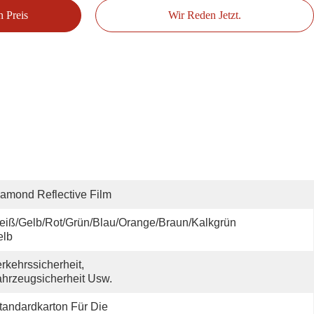
n Preis
Wir Reden Jetzt.
amond Reflective Film
iß/gelb/rot/grün/blau/orange/braun/kalkgrün 
elb
rkehrssicherheit, 
hrzeugsicherheit Usw.
tandardkarton Für Die 