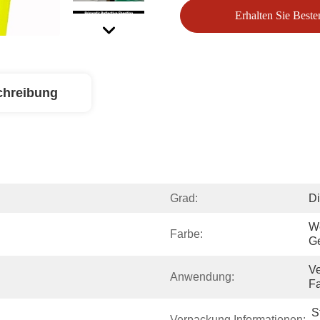
Erhalten Sie Beste
chreibung
Grad:
Di
We
Farbe:
G
Ve
Anwendung:
Fa
S
Verpackung Informationen: