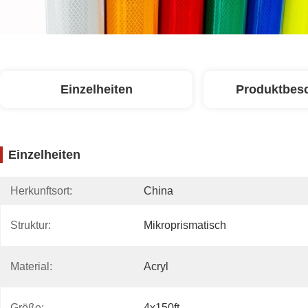
Einzelheiten
Produktbes
Einzelheiten
Herkunftsort:
China
Struktur:
Mikroprismatisch
Material:
Acryl
Größe:
4x150ft