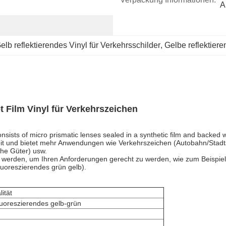
A
elb reflektierendes Vinyl für Verkehrsschilder
, 
Gelbe reflektiere
t Film Vinyl für Verkehrszeichen
ists of micro prismatic lenses sealed in a synthetic film and backed wi
gkeit und bietet mehr Anwendungen wie Verkehrszeichen (Autobahn/Stadt
che Güter) usw.
et werden, um Ihren Anforderungen gerecht zu werden, wie zum Beispie
fluoreszierendes grün gelb).
ität
luoreszierendes gelb-grün