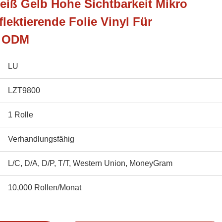
iß Gelb Hohe Sichtbarkeit Mikro
lektierende Folie Vinyl Für
r ODM
LU
LZT9800
1 Rolle
Verhandlungsfähig
L/C, D/A, D/P, T/T, Western Union, MoneyGram
10,000 Rollen/Monat