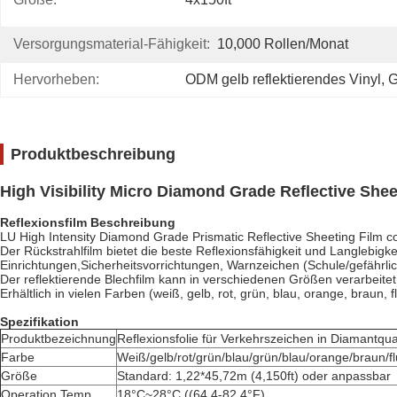
Versorgungsmaterial-Fähigkeit:
10,000 Rollen/Monat
Hervorheben:
ODM gelb reflektierendes Vinyl
, 
G
Produktbeschreibung
High Visibility Micro Diamond Grade Reflective Shee
Reflexionsfilm Beschreibung
LU High Intensity Diamond Grade Prismatic Reflective Sheeting Film cons
Der Rückstrahlfilm bietet die beste Reflexionsfähigkeit und Langlebi
Einrichtungen,Sicherheitsvorrichtungen, Warnzeichen (Schule/gefährli
Der reflektierende Blechfilm kann in verschiedenen Größen verarbeit
Erhältlich in vielen Farben (weiß, gelb, rot, grün, blau, orange, braun, 
Spezifikation
Produktbezeichnung
Reflexionsfolie für Verkehrszeichen in Diamantqual
Farbe
Weiß/gelb/rot/grün/blau/grün/blau/orange/braun/f
Größe
Standard: 1,22*45,72m (4,150ft) oder anpassbar
Operation Temp.
18°C~28°C ((64,4-82,4°F)