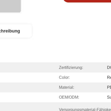
chreibung
Zertifizierung:
D
Color:
R
Material:
P
OEM/ODM:
Su
Versorgungsmaterial-Fähigkei