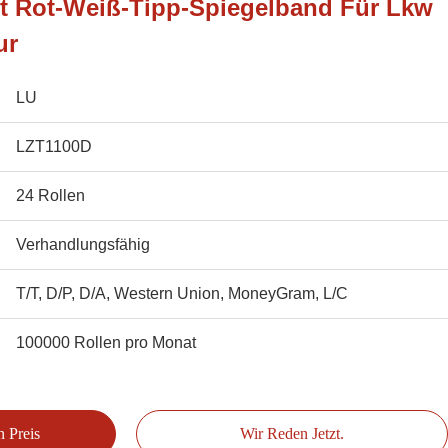
it Rot-Weiß-Tipp-Spiegelband Für Lkw
ur
LU
LZT1100D
24 Rollen
Verhandlungsfähig
T/T, D/P, D/A, Western Union, MoneyGram, L/C
100000 Rollen pro Monat
n Preis
Wir Reden Jetzt.