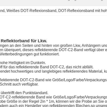
and
, 
Weißes DOT-Reflexionsband
, 
DOT-Reflexionsband mit hohe
Reflektorband für Lkw.
en an den Seiten und hinten von großen Lkw, Anhängern und
 überquert, dieses reflektierende DOT-C2-Band verfügt über ei
 Wetterbedingungen gut funktioniert.
hohe Helligkeit im Dunkeln.
 für das reflektierende Band DOT-C2, das nicht abfällt.
ndet hochwertiges und langlebiges reflektierendes Material, k
eflektierende DOT-C2-Band wie Größe/Logo/Farbe/Verpackungsk
Schnitt auch verfügbar.
übertrifft den Punktstandard.
DOT-C2-reflektierende Band wie Größe/Logo/Farbe/Verpackungs
robe Größe in der Regel 2in * 1m, können wir die Probe an Sie 
ondern auch ein Hersteller von reflektierenden Blechen.so unse