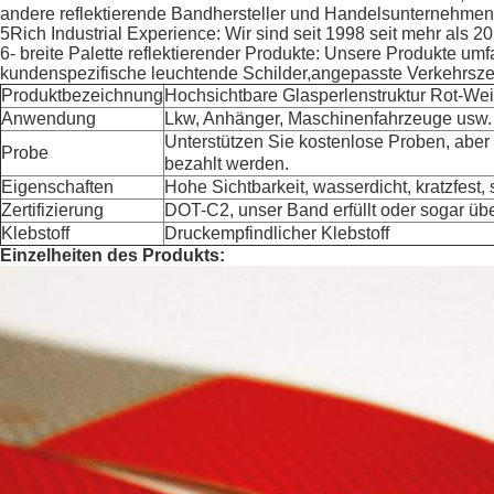
andere reflektierende Bandhersteller und Handelsunternehmen
5Rich Industrial Experience: Wir sind seit 1998 seit mehr als 20 
6- breite Palette reflektierender Produkte: Unsere Produkte um
kundenspezifische leuchtende Schilder,angepasste Verkehrsz
Produktbezeichnung
Hochsichtbare Glasperlenstruktur Rot-We
Anwendung
Lkw, Anhänger, Maschinenfahrzeuge usw.
Unterstützen Sie kostenlose Proben, aber
Probe
bezahlt werden.
Eigenschaften
Hohe Sichtbarkeit, wasserdicht, kratzfest,
Zertifizierung
DOT-C2, unser Band erfüllt oder sogar über
Klebstoff
Druckempfindlicher Klebstoff
Einzelheiten des Produkts: