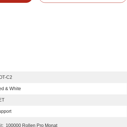
OT-C2
ed & White
ET
pport
t:
100000 Rollen Pro Monat