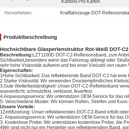
Kartons Pro Karton
Hervorheben:
Kraftfahrzeuge DOT-Reflexionsb
Produktbeschreibung
Hochsichtbare Glasperlenstruktur Rot-Weiß DOT-C2 
Beschreibung:
LZT1100D DOT-C2-Reflexionsband, zum Anbring
Sichtbarkeit,besonders wenn das Fahrzeug abbiegt oder Straßen
sehr hohe Viskosität aufweist und bei einer Vielzahl von rauen
Eigenschaften:
1Hohe Sichtbarkeit: Das reflektierende Band DOT-C2 hat eine 
2.Starke Viskosität: Wir verwenden Druckempfindliches Klebstoff
3.Gute Wetterbeständigkeit: Unser DOT-C2-Reflektorband verwe
wasserdicht, schmutzfest, verblasst, feuerfest.
4.Anpassungsservice: Wir unterstützen OEM-Service für das r
5- Verschiedene Muster: Wir können Rollen, Streifen und Kuss-
Unsere Vorteile:
1Zertifizierung: Unser reflektierendes DOT-C2-Band erfüllt oder 
2. Anpassungsservice: Wir unterstützen OEM-Service für das 
3. Kostenlose Probe: Wir unterstützen kostenlose Probe, die P
4Wir sind nicht nur ein Hersteller von reflektierendem Band, s