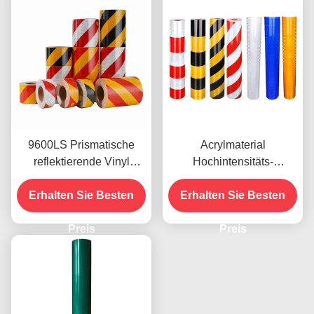
9600LS Prismatische
Acrylmaterial
reflektierende Vinyl
Hochintensitäts-
Rollen Film hohe
Reflexionsfilm 9300s für
Erhalten Sie Besten
Intensität
Aufkleber für Fahrzeuge
Erhalten Sie Besten
Preis
Preis