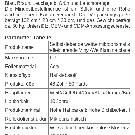
Blau, Braun, Leuchtgelb, Grün und Leuchtorange.
Die Mindestbestellmenge ist ein Stück, und eine Rolle
wird in einem Karton verpackt. Die Verpackungsgröße
beträgt 132 cm * 23 cm * 23 cm, und das Gewicht beträgt
ca. 30 kg. Unterstützt OEM- und ODM-Anpassungsdienste.
Parameter Tabelle
Selbstklebende weiße mikroprismatisc
Produktname
reflektierende Vinyl-Weißlaminatplatten
Markenname
LU
Folienmaterial
Acryl
Klebstofftyp
Haftklebstoff
Produktgröße
48 Zoll * 50 Yards
Hauptfarben
Weiß/Gelb/Rot/Grün/Blau/Orange/Braun
Haltbarkeit
10 Jahre
Produktmerkmal
Hohe Haltbarkeit; Hohe Sichtbarkeit; B
Reflexfolienstruktur
Mikroprismatisch
Produktmuster
Wir stellen Ihnen kostenlose Muster zur