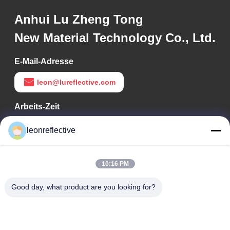
Anhui Lu Zheng Tong
New Material Technology Co., Ltd.
E-Mail-Adresse
leon@lureflective.com
Arbeits-Zeit
9:00-18:00
leonreflective
Unsere Adresse
10:16 PM
Adresse des Unternehmens
Zweite Etage, Gebäude D2, Wissenschafts- und
Good day, what product are you looking for?
Technologiepark Huayi, Hightech-Zone, Hefei, Anhui, China
Fabrik-Adresse
Shoushu Modern Industrial Park, Huainan, Anhui, China