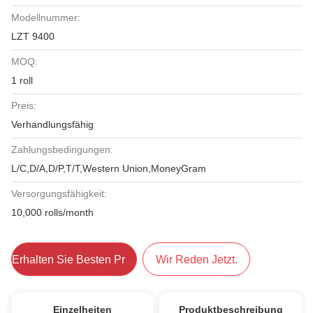
Modellnummer:
LZT 9400
MOQ:
1 roll
Preis:
Verhandlungsfähig
Zahlungsbedingungen:
L/C,D/A,D/P,T/T,Western Union,MoneyGram
Versorgungsfähigkeit:
10,000 rolls/month
Erhalten Sie Besten Preis
Wir Reden Jetzt.
Einzelheiten
Produktbeschreibung