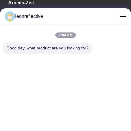
Arbeits-Zeit
9:00-18:00
leonreflective
Unsere Adresse
7:04 AM
Adresse des Unternehmens
Zweite Etage, Gebäude D2, Wissenschafts- und
Good day, what product are you looking for?
Technologiepark Huayi, Hightech-Zone, Hefei, Anhui, China
Fabrik-Adresse
Shoushu Modern Industrial Park, Huainan, Anhui, China
Telefon
0086-13524216265
Gute Qualität Chinas Prismatische reflektierende Folie Lieferant.