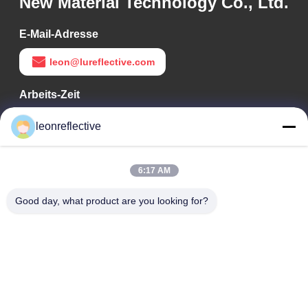
New Material Technology Co., Ltd.
E-Mail-Adresse
leon@lureflective.com
Arbeits-Zeit
9:00-18:00
leonreflective
Unsere Adresse
6:17 AM
Adresse des Unternehmens
Zweite Etage, Gebäude D2, Wissenschafts- und
Good day, what product are you looking for?
Technologiepark Huayi, Hightech-Zone, Hefei, Anhui, China
Fabrik-Adresse
Shoushu Modern Industrial Park, Huainan, Anhui, China
Telefon
0086-13524216265