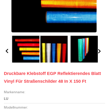
Druckbare Klebstoff EGP Reflektierendes Blatt
Vinyl Für Straßenschilder 48 In X 150 Ft
Markenname:
LU
Modellnummer: