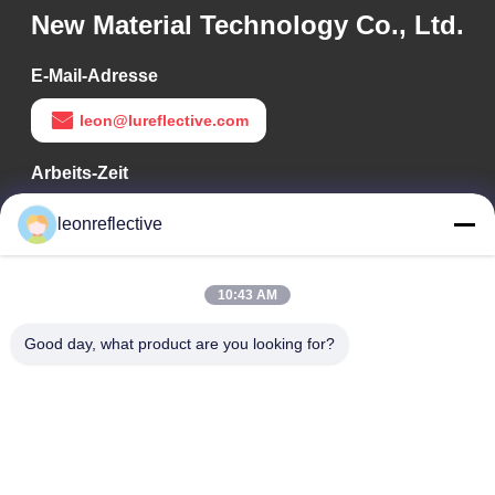
New Material Technology Co., Ltd.
E-Mail-Adresse
leon@lureflective.com
Arbeits-Zeit
9:00-18:00
leonreflective
Unsere Adresse
10:43 AM
Adresse des Unternehmens
Zweite Etage, Gebäude D2, Wissenschafts- und
Good day, what product are you looking for?
Technologiepark Huayi, Hightech-Zone, Hefei, Anhui, China
Fabrik-Adresse
Shoushu Modern Industrial Park, Huainan, Anhui, China
Telefon