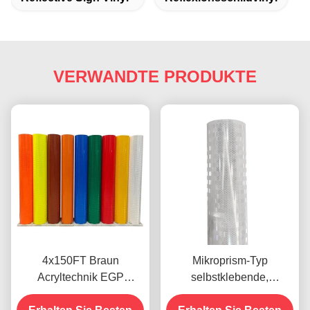
VERWANDTE PRODUKTE
4x150FT Braun
Mikroprism-Typ
Acryltechnik EGP
selbstklebende,
Prismatische
aluminiumisierte Egp-