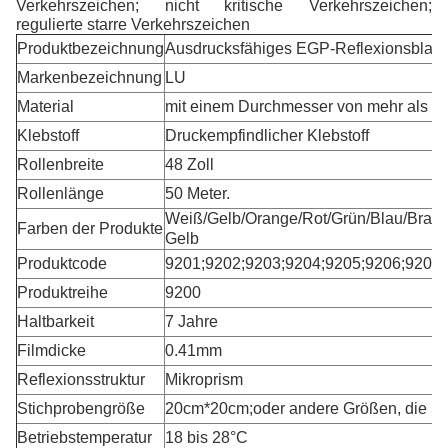
Verkehrszeichen; nicht kritische Verkehrszeichen;
regulierte starre Verkehrszeichen
Produktbezeichnung
Ausdrucksfähiges EGP-Reflexionsblatt
Markenbezeichnung
LU
Material
mit einem Durchmesser von mehr als 
Klebstoff
Druckempfindlicher Klebstoff
Rollenbreite
48 Zoll
Rollenlänge
50 Meter.
Weiß/Gelb/Orange/Rot/Grün/Blau/Braun
Farben der Produkte
Gelb
Produktcode
9201;9202;9203;9204;9205;9206;9207
Produktreihe
9200
Haltbarkeit
7 Jahre
Filmdicke
0.41mm
Reflexionsstruktur
Mikroprism
Stichprobengröße
20cm*20cm;oder andere Größen, die Si
Betriebstemperatur
18 bis 28
°C