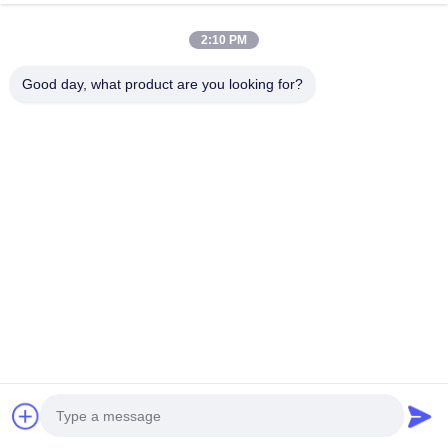
Unsere Adresse
2:10 PM
Adresse des Unternehmens
Zweite Etage, Gebäude D2, Wissenschafts- und
Good day, what product are you looking for?
Technologiepark Huayi, Hightech-Zone, Hefei, Anhui, China
Fabrik-Adresse
Shoushu Modern Industrial Park, Huainan, Anhui, China
Telefon
0086-13524216265
Gute Qualität Chinas Prismatische reflektierende Folie Lieferant.
Copyright-© -2026 Anhui Lu Zheng Tong New Material
Technology Co., Ltd. . Alle Rechte vorbehalten.
Datenschutzrichtlinie
|
Sitemap