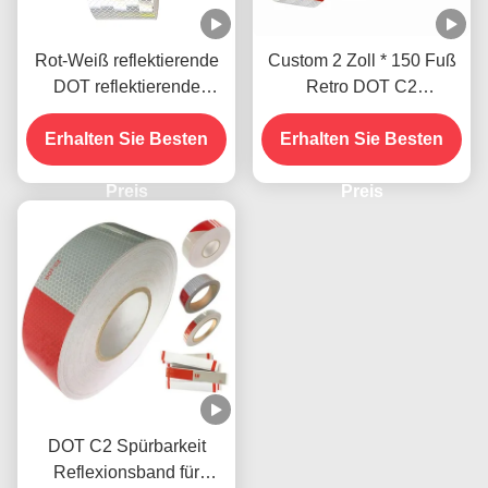
Rot-Weiß reflektierende
Custom 2 Zoll * 150 Fuß
DOT reflektierende
Retro DOT C2
Klebebandstreifen für den
Reflexionsband Aufkleber
Erhalten Sie Besten
Außenbereich
Erhalten Sie Besten
für Anhänger LKW
Preis
Preis
DOT C2 Spürbarkeit
Reflexionsband für