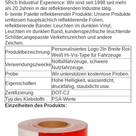
5Rich Industrial Experience: Wir sind seit 1998 seit mehr
als 20 Jahren in der reflektierenden Industrie tätig.
6- breite Palette reflektierender Produkte: Unsere Produkte
umfassen hauptsächlich reflektierende Folien,
reflektierende Bänder, Leuchten im dunklen Vinyl,
Leuchten im dunklen Band, kundenspezifische leuchtende
Schilder,angepasste Verkehrszeichen und andere
Zeichen.
Personalisiertes Logo 2In Breite Rot-
Produktbezeichnung
Weiß Hi-Vis-Tape für Fahrzeuge
Notfallfahrzeuge, schwere
Verwendungszwecke
Nutzfahrzeuge.
Probe
Wir unterstützen kostenlose Proben.
Hohe Helligkeit, wasserdicht,
Eigenschaften
druckfähig, staubdicht usw.
Zertifizierung
DOT-C2
Typ des Klebstoffs
PSA-Werte
Einzelheiten des Produkts: