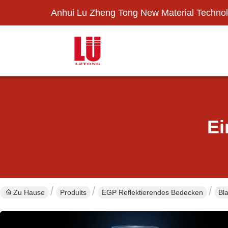
Anhui Lu Zheng Tong New Material Technol
Ei
Zu Hause
Produits
EGP Reflektierendes Bedecken
Bl