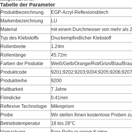
Tabelle der Parameter
Produktbezeichnung
EGP-Acryl-Reflexionsblech
Markenbezeichnung
LU
Material
mit einem Durchmesser von mehr als
Typ des Klebstoffs
Druckempfindlicher Klebstoff
Rollenbreite
1.24m
Rollenlänge
45.72m
Farben der Produkte
Weiß/Gelb/Orange/Rot/Grün/Blau/Brau
Produktcode
9201;9202;9203;9204;9205;9206;920
Produktreihe
9200
Haltbarkeit
7 Jahre
Filmdicke
0.41mm
Reflexive Technologie
Mikroprism
Probe
Wir stellen Ihnen kostenlose Proben z
Betriebstemperatur
18 bis 28
°C
Verpackung
Eine Rolle in einem Karton