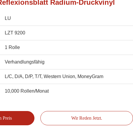
eflexionsblatt Radium-Druckvinyl
LU
LZT 9200
1 Rolle
Verhandlungsfähig
L/C, D/A, D/P, T/T, Western Union, MoneyGram
10,000 Rollen/Monat
n Preis
Wir Reden Jetzt.