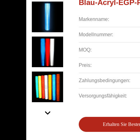
Blau-Acryl-EGP-R
Markenname:
Modellnummer:
MOQ:
Preis:
Zahlungsbedingungen:
Versorgungsfähigkeit:
Erhalten Sie Beste