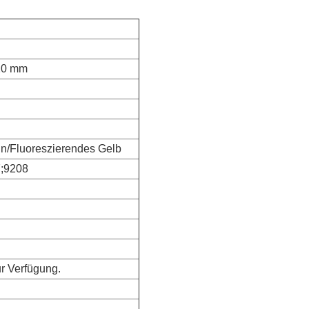
 20 mm
n/Fluoreszierendes Gelb
7;9208
ur Verfügung.