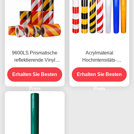
9600LS Prismatische
Acrylmaterial
reflektierende Vinyl
Hochintensitäts-
Rollen Film hohe
Reflexionsfilm 9300s für
Erhalten Sie Besten
Intensität
Aufkleber für Fahrzeuge
Erhalten Sie Besten
Preis
Preis