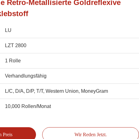
 Retro-Metallisierte Goldreflexive
klebstoff
LU
LZT 2800
1 Rolle
Verhandlungsfähig
L/C, D/A, D/P, T/T, Western Union, MoneyGram
10,000 Rollen/Monat
n Preis
Wir Reden Jetzt.