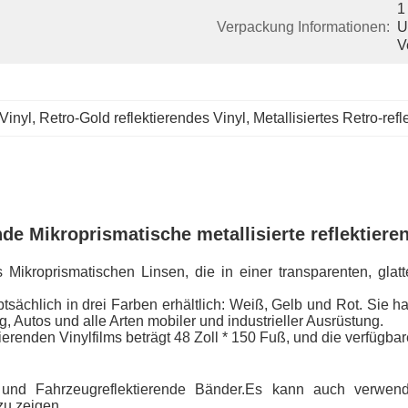
1
Verpackung Informationen:
U
V
 Vinyl
, 
Retro-Gold reflektierendes Vinyl
, 
Metallisiertes Retro-ref
de Mikroprismatische metallisierte reflektieren
aus Mikroprismatischen Linsen, die in einer transparenten, gl
ptsächlich in drei Farben erhältlich: Weiß, Gelb und Rot. Sie h
g, Autos und alle Arten mobiler und industrieller Ausrüstung.
erenden Vinylfilms beträgt 48 Zoll * 150 Fuß, und die verfügbar
n und Fahrzeugreflektierende Bänder.Es kann auch verwend
zu zeigen.