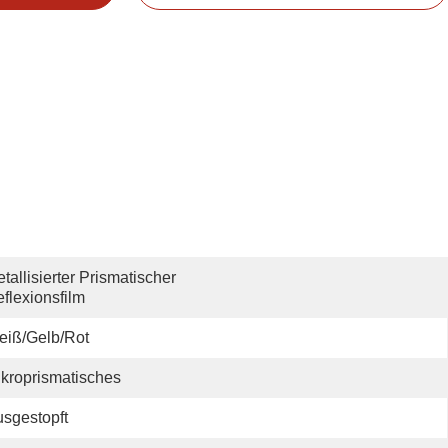
tallisierter Prismatischer 
flexionsfilm
eiß/Gelb/Rot
kroprismatisches
sgestopft