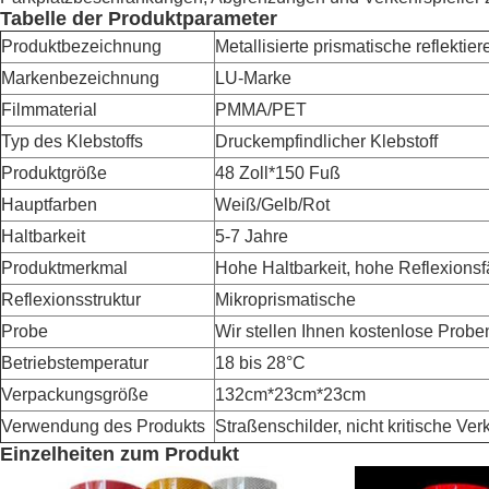
Tabelle der Produktparameter
Produktbezeichnung
Metallisierte prismatische reflektier
Markenbezeichnung
LU-Marke
Filmmaterial
PMMA/PET
Typ des Klebstoffs
Druckempfindlicher Klebstoff
Produktgröße
48 Zoll*150 Fuß
Hauptfarben
Weiß/Gelb/Rot
Haltbarkeit
5-7 Jahre
Produktmerkmal
Hohe Haltbarkeit, hohe Reflexionsfä
Reflexionsstruktur
Mikroprismatische
Probe
Wir stellen Ihnen kostenlose Probe
Betriebstemperatur
18 bis 28
°C
Verpackungsgröße
132cm*23cm*23cm
Verwendung des Produkts
Straßenschilder, nicht kritische Ve
Einzelheiten zum Produkt