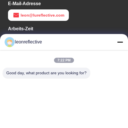
E-Mail-Adresse
leon@lureflective.com
Arbeits-Zeit
9:00-18:00
leonreflective
Unsere Adresse
7:22 PM
Adresse des Unternehmens
Zweite Etage, Gebäude D2, Wissenschafts- und
Good day, what product are you looking for?
Technologiepark Huayi, Hightech-Zone, Hefei, Anhui, China
Fabrik-Adresse
Shoushu Modern Industrial Park, Huainan, Anhui, China
Telefon
0086-13524216265