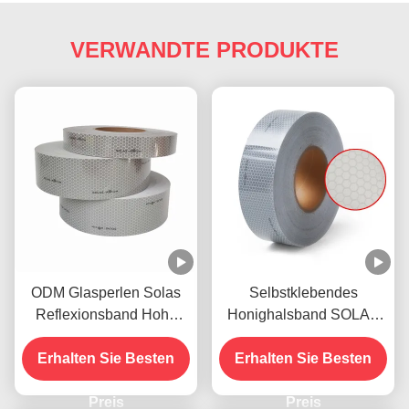
VERWANDTE PRODUKTE
ODM Glasperlen Solas
Selbstklebendes
Reflexionsband Hohe
Honighalsband SOLAS
Sichtbarkeit für
Reflektorband Flexibel für
Erhalten Sie Besten
Rettungsweste
Erhalten Sie Besten
Rettungsflügel
Preis
Preis