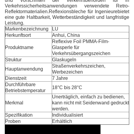
und Vorschriften der Verkehrsbehörden für in
Verkehrssicherheitsanwendungen verwendete Retro-
Reflektormaterialien.
Reflexionsbleche für Ingenieure
bietet
eine gute Haltbarkeit, Wetterbeständigkeit und langfristige
Leistung.
Markenbezeichnung
LU
Herkunftsort
Anhui, China
Reflexive Foil PMMA-Film-
Produktname
Glasperle für
Verkehrsübergangszeichen
Struktur
Glaskugeln
Straßenverkehrszeichen,
Hauptanwendung
Werbezeichen
Dienstzeit
7 Jahre
Durchführbare
18°C bis 28°C
Betriebstemperatur
Unerträglich, einfach zu bedienen,
Merkmal
kann nicht mit Seidenwand gedruckt
werden.
Spezifikation
Individualisiert
Proben
Erhältlich