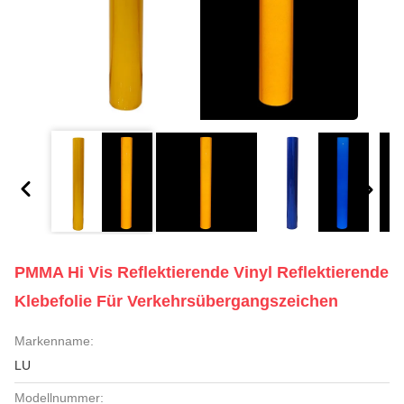
PMMA Hi Vis Reflektierende Vinyl Reflektierende
Klebefolie Für Verkehrsübergangszeichen
Markenname:
LU
Modellnummer: