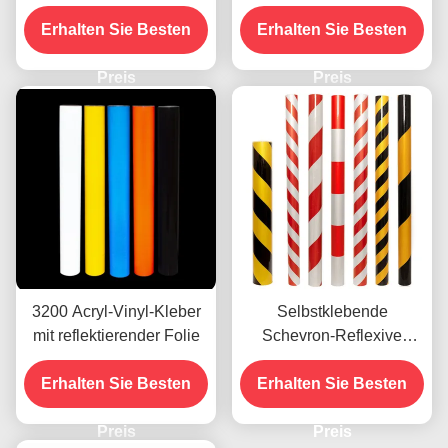
reflektierendes Vinyl für
Vinylfolie, Techniker-
Erhalten Sie Besten
Straßenschilder
Erhalten Sie Besten
Qualität OEM
Preis
Preis
3200 Acryl-Vinyl-Kleber
Selbstklebende
mit reflektierender Folie
Schevron-Reflexive
Vinylfolie Vinylroll
Erhalten Sie Besten
Erhalten Sie Besten
Werbequalität
Preis
Preis