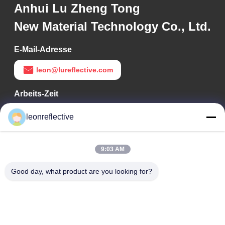
Anhui Lu Zheng Tong
New Material Technology Co., Ltd.
E-Mail-Adresse
leon@lureflective.com
Arbeits-Zeit
9:00-18:00
leonreflective
Unsere Adresse
9:03 AM
Adresse des Unternehmens
Zweite Etage, Gebäude D2, Wissenschafts- und
Good day, what product are you looking for?
Technologiepark Huayi, Hightech-Zone, Hefei, Anhui, China
Fabrik-Adresse
Shoushu Modern Industrial Park, Huainan, Anhui, China