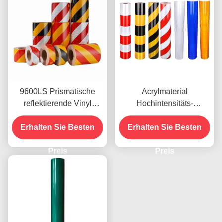
9600LS Prismatische
Acrylmaterial
reflektierende Vinyl
Hochintensitäts-
Rollen Film hohe
Reflexionsfilm 9300s für
Erhalten Sie Besten
Intensität
Aufkleber für Fahrzeuge
Erhalten Sie Besten
Preis
Preis