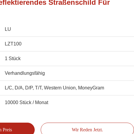
flektierendes Straßenschild Für
LU
LZT100
1 Stück
Verhandlungsfähig
L/C, D/A, D/P, T/T, Western Union, MoneyGram
10000 Stück / Monat
n Preis
Wir Reden Jetzt.