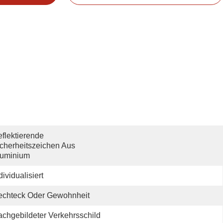
flektierende 
cherheitszeichen Aus 
luminium
dividualisiert
echteck Oder Gewohnheit
chgebildeter Verkehrsschild