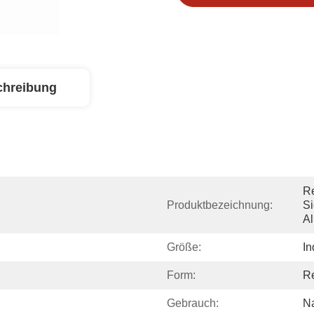
chreibung
Re
Produktbezeichnung:
Si
A
Größe:
In
Form:
R
Gebrauch:
Na