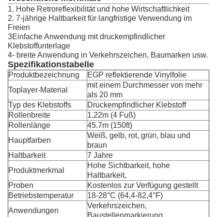
1. Hohe Retroreflexibilität und hohe Wirtschaftlichkeit
2. 7-jährige Haltbarkeit für langfristige Verwendung im
Freien
3Einfache Anwendung mit druckempfindlicher
Klebstoffunterlage
4- breite Anwendung in Verkehrszeichen, Baumarken usw.
Spezifikationstabelle
Produktbezeichnung
EGP reflektierende Vinylfolie
mit einem Durchmesser von mehr
Toplayer-Material
als 20 mm
Typ des Klebstoffs
Druckempfindlicher Klebstoff
Rollenbreite
1.22m (4 Fuß)
Rollenlänge
45.7m (150ft)
Weiß, gelb, rot, grün, blau und
Hauptfarben
braun
Haltbarkeit
7 Jahre
Hohe Sichtbarkeit, hohe
Produktmerkmal
Haltbarkeit,
Proben
Kostenlos zur Verfügung gestellt
Betriebstemperatur
18-28°C (64,4-82,4°F)
Verkehrszeichen,
Anwendungen
Baustellenmarkierung