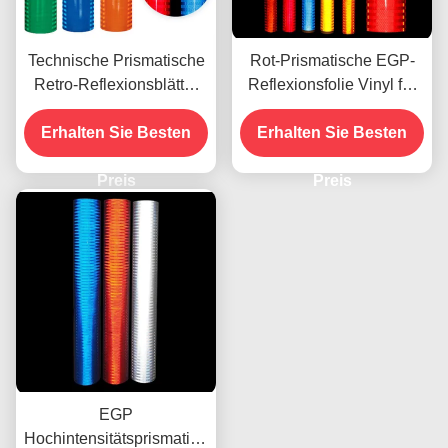
Technische Prismatische
Rot-Prismatische EGP-
Retro-Reflexionsblätter
Reflexionsfolie Vinyl für
für Verkehrszeichen
den UV-Druck mit Öko-
Erhalten Sie Besten
Erhalten Sie Besten
Lösungsmitteln
Preis
Preis
EGP
Hochintensitätsprismatisch