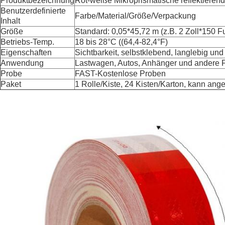
Produktbezeichnung
Rot-weiße Mikroprismatische reflektierend
Benutzerdefinierte
Farbe/Material/Größe/Verpackung
Inhalt
Größe
Standard: 0,05*45,72 m (z.B. 2 Zoll*150 F
Betriebs-Temp.
18 bis 28°C ((64,4-82,4°F)
Eigenschaften
Sichtbarkeit, selbstklebend, langlebig un
Anwendung
Lastwagen, Autos, Anhänger und andere 
Probe
FAST-Kostenlose Proben
Paket
1 Rolle/Kiste, 24 Kisten/Karton, kann an