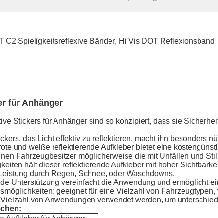
 C2 Spieligkeitsreflexive Bänder
, 
Hi Vis DOT Reflexionsband
er für Anhänger
tive Stickers für Anhänger sind so konzipiert, dass sie Sicher
ickers, das Licht effektiv zu reflektieren, macht ihn besonders n
 rote und weiße reflektierende Aufkleber bietet eine kostengün
 können Fahrzeugbesitzer möglicherweise die mit Unfällen und S
eiten hält dieser reflektierende Aufkleber mit hoher Sichtbarke
 Leistung durch Regen, Schnee, oder Waschdowns.
bende Unterstützung vereinfacht die Anwendung und ermöglicht e
möglichkeiten: geeignet für eine Vielzahl von Fahrzeugtypen,
er Vielzahl von Anwendungen verwendet werden, um unterschiedl
achen: