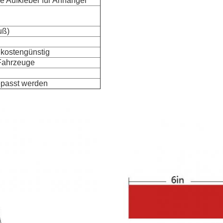
e Aufkleber für Anhänger
uß)
d kostengünstig
Fahrzeuge
gepasst werden