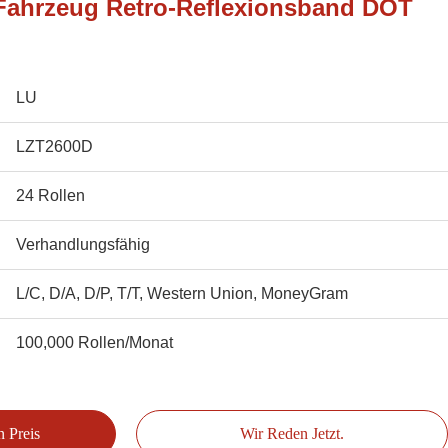
-Fahrzeug Retro-Reflexionsband DOT
LU
LZT2600D
24 Rollen
Verhandlungsfähig
L/C, D/A, D/P, T/T, Western Union, MoneyGram
100,000 Rollen/Monat
n Preis
Wir Reden Jetzt.