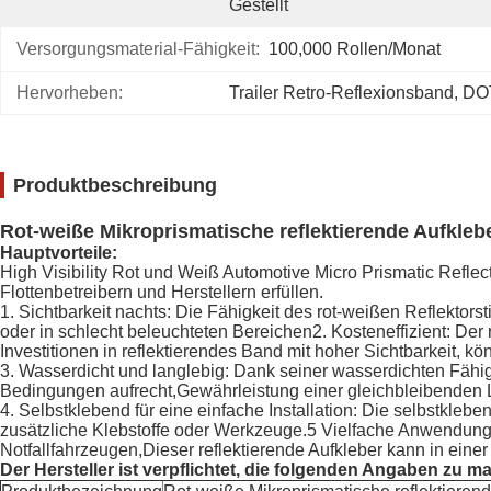
Gestellt
Versorgungsmaterial-Fähigkeit:
100,000 Rollen/Monat
Hervorheben:
Trailer Retro-Reflexionsband
, 
DOT
Produktbeschreibung
Rot-weiße Mikroprismatische reflektierende Aufkleb
Hauptvorteile:
High Visibility Rot und Weiß Automotive Micro Prismatic Reflec
Flottenbetreibern und Herstellern erfüllen.
1. Sichtbarkeit nachts: Die Fähigkeit des rot-weißen Reflektorst
oder in schlecht beleuchteten Bereichen2. Kosteneffizient: Der
Investitionen in reflektierendes Band mit hoher Sichtbarkeit,
3. Wasserdicht und langlebig: Dank seiner wasserdichten Fähigk
Bedingungen aufrecht,Gewährleistung einer gleichbleibenden
4. Selbstklebend für eine einfache Installation: Die selbstkle
zusätzliche Klebstoffe oder Werkzeuge.5 Vielfache Anwendungs
Notfallfahrzeugen,Dieser reflektierende Aufkleber kann in ein
Der Hersteller ist verpflichtet, die folgenden Angaben zu m