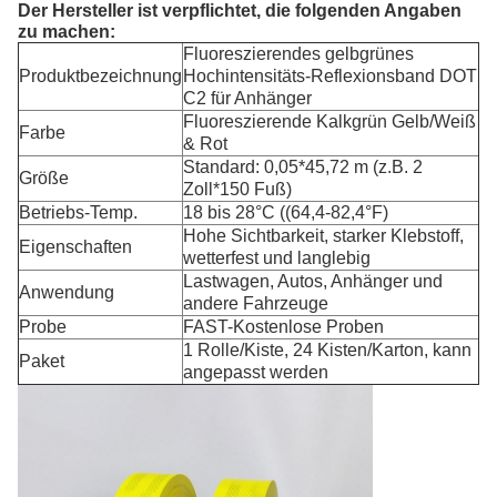
Der Hersteller ist verpflichtet, die folgenden Angaben
zu machen:
Fluoreszierendes gelbgrünes
Produktbezeichnung
Hochintensitäts-Reflexionsband DOT
C2 für Anhänger
Fluoreszierende Kalkgrün Gelb/Weiß
Farbe
& Rot
Standard: 0,05*45,72 m (z.B. 2
Größe
Zoll*150 Fuß)
Betriebs-Temp.
18 bis 28°C ((64,4-82,4°F)
Hohe Sichtbarkeit, starker Klebstoff,
Eigenschaften
wetterfest und langlebig
Lastwagen, Autos, Anhänger und
Anwendung
andere Fahrzeuge
Probe
FAST-Kostenlose Proben
1 Rolle/Kiste, 24 Kisten/Karton, kann
Paket
angepasst werden