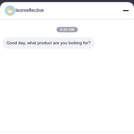
9:00-18:00
leonreflective
Unsere Adresse
6:25 AM
Adresse des Unternehmens
Zweite Etage, Gebäude D2, Wissenschafts- und
Good day, what product are you looking for?
Technologiepark Huayi, Hightech-Zone, Hefei, Anhui, China
Fabrik-Adresse
Shoushu Modern Industrial Park, Huainan, Anhui, China
Telefon
0086-13524216265
Gute Qualität Chinas Prismatische reflektierende Folie Lieferant.
Copyright-© -2026 Anhui Lu Zheng Tong New Material