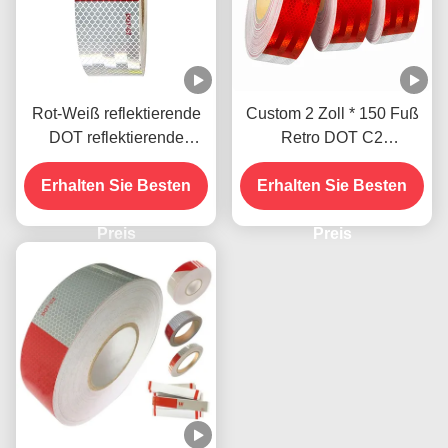
Rot-Weiß reflektierende
Custom 2 Zoll * 150 Fuß
DOT reflektierende
Retro DOT C2
Klebebandstreifen für den
Reflexionsband Aufkleber
Erhalten Sie Besten
Außenbereich
Erhalten Sie Besten
für Anhänger LKW
Preis
Preis