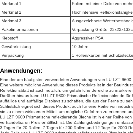
Merkmal 1
Folien, mit einer Dicke von meh
Merkmal 2
Hochintensive Reflexionsfähigkei
Merkmal 3
Ausgezeichnete Wetterbeständig
Paketinformationen
Verpackung Größe: 23x23x132c
Klebstoff
Aggressiver PSA
Gewährleistung
10 Jahre
Verpackung
1 Rollen/karton mit Schutzsteck
Anwendungen:
Eine der am häufigsten verwendeten Anwendungen von LU LZT 9600 Pris
Eine weitere mögliche Anwendung dieses Produkts ist in der Bauindustr
Reflektionsblatt ist auch nützlich, um gefährliche Bereiche zu markier
Darüber hinaus kann LU LZT 9600 Prismatische Reflexionsblende für F
auffällige und auffällige Displays zu schaffen, die aus der Ferne zu se
Schließlich eignet sich dieses Produkt auch für eine Reihe von indus
sie zu einem wirksamen Mittel, um mögliche Gefahren zu erkennen und
LU LZT 9600 Prismatische reflektierende Bleche ist in einer Reihe vo
verhandelbaren Preis erhältlich ist. Die Zahlungsbedingungen umfasse
3 Tagen für 20 Rollen, 7 Tagen für 200 Rollen,und 12 Tage für 2000 Ro