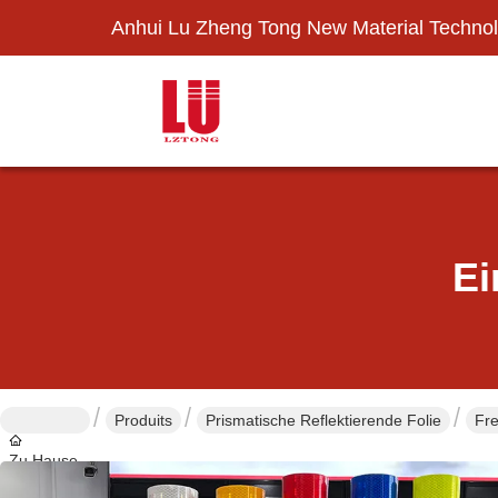
Anhui Lu Zheng Tong New Material Technol
Ei
Produits
Prismatische Reflektierende Folie
Fre
Zu Hause