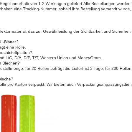
 Regel innerhalb von 1-2 Werktagen geliefert.Alle Bestellungen werden 
erhalten eine Tracking-Nummer, sobald ihre Bestellung versandt wurde,
eflektormaterial, das zur Gewährleistung der Sichtbarkeit und Sicherh
U-Blätter?
gt eine Rolle.
uchtstoffplatten?
ind L/C, D/A, D/P, T/T, Western Union und MoneyGram.
en Blechen?
 Bestellmenge: für 20 Rollen beträgt die Lieferfrist 3 Tage; für 200 Rolle
Bleche?
Rolle pro Karton verpackt. Wir bieten auch Verpackungsanpassungsdiens