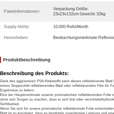
Verpackung Größe: 
Paketinformationen:
23x23x132cm Gewicht: 32kg
Supply Ability:
10,000 Rolls/month
Hervorheben:
Beobachtungsmerkmale Reflexion
Produktbeschreibung
Beschreibung des Produkts:
Dank des aggressiven PSA-Klebstoffs kann dieses reflektierende Blatt 
einem Stoppschild reflektierendes Blatt oder reflektierendes Film für
Ergebnisse zu liefern.
Eine der Hauptmerkmale unserer prismatischen reflektierenden Folie ist
ohne sich Sorgen zu machen, dass er sich löst oder verschiebtAußerdem 
Sichtbarkeit.
Wenn Sie sich für unsere prismatische reflektierende Folie entscheiden
Blatt ist so konzipiert, dass es langfristig zuverlässige Leistung und e