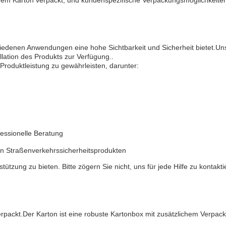
einem Karton verpackt, und kundenspezifische Verpackungsmöglichkeiten
schiedenen Anwendungen eine hohe Sichtbarkeit und Sicherheit bietet.U
ation des Produkts zur Verfügung..
Produktleistung zu gewährleisten, darunter:
fessionelle Beratung
gen Straßenverkehrssicherheitsprodukten
ützung zu bieten. Bitte zögern Sie nicht, uns für jede Hilfe zu kontakti
verpackt.Der Karton ist eine robuste Kartonbox mit zusätzlichem Verpa