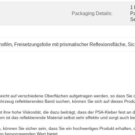
1 
Packaging Details:
Pa
Se
sfilm
, 
Freisetzungsfolie mit prismatischer Reflexionsfläche
, 
Sic
leicht auf verschiedene Oberflächen aufgetragen werden, so dass Sie di
 Fahrzeug reflektierendes Band suchen, können Sie sich auf dieses Pro
 ihre hohe Viskosität, die dazu beiträgt, dass der PSA-Kleber fest an d
ist das reflektierende Material selbst sehr effektiv und sorgt auch be
, können Sie sicher sein, dass Sie ein hochwertiges Produkt erhalten, d
inen hervorragenden Wert bietet..