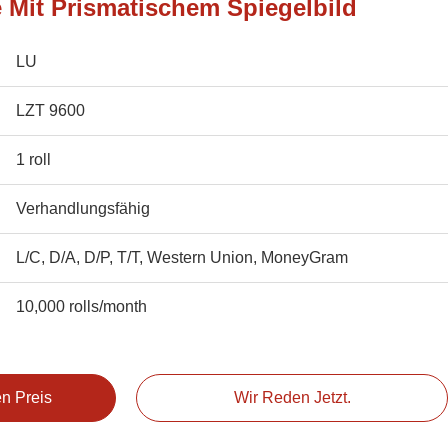
e Mit Prismatischem Spiegelbild
LU
LZT 9600
1 roll
Verhandlungsfähig
L/C, D/A, D/P, T/T, Western Union, MoneyGram
10,000 rolls/month
en Preis
Wir Reden Jetzt.