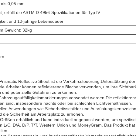
r als 0,05 mm
t, erfüllt die ASTM D 4956-Spezifikationen für Typ IV
keit und 10-jährige Lebensdauer
m Gewicht: 32kg
ern
matic Reflective Sheet ist die Verkehrssteuerung.Unterstützung der S
ie.Arbeiter können reflektierende Bleche verwenden, um ihre Sichtbark
en und potenzielle Gefahren zu erkennen.
ahrzeugauffälligkeitsmarkierungen verwendet werden.Die reflektieren
hen sind, insbesondere nachts oder bei schlechten Lichtverhältnissen.
triellen Anwendungen wie Sicherheitsschilder und Ausrüstungskennzeic
 die Sicherheit am Arbeitsplatz zu erhöhen.
n Größen erhältlich und kann individuell angepasst werden, um spezifi
n L/C, D/A, D/P, T/T, Western Union und MoneyGram. Das Produkt hat e
llen.