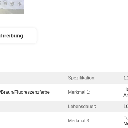
chreibung
Spezifikation:
1.
Ho
/Braun/Fluoreszenzfarbe
Merkmal 1:
A
Lebensdauer:
10
Fo
Merkmal 3:
Me