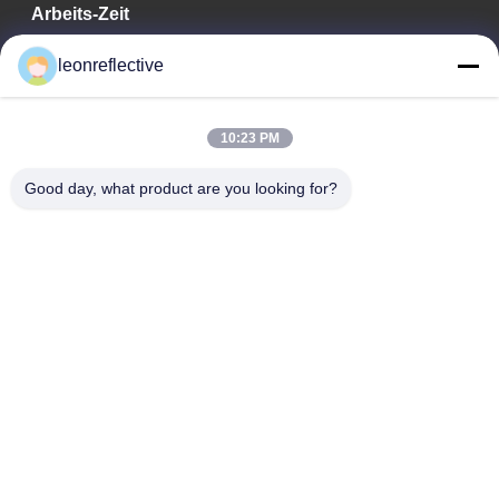
Arbeits-Zeit
9:00-18:00
leonreflective
Unsere Adresse
10:23 PM
Adresse des Unternehmens
Zweite Etage, Gebäude D2, Wissenschafts- und
Good day, what product are you looking for?
Technologiepark Huayi, Hightech-Zone, Hefei, Anhui, China
Fabrik-Adresse
Shoushu Modern Industrial Park, Huainan, Anhui, China
Telefon
0086-13524216265
Gute Qualität Chinas Prismatische reflektierende Folie Lieferant.