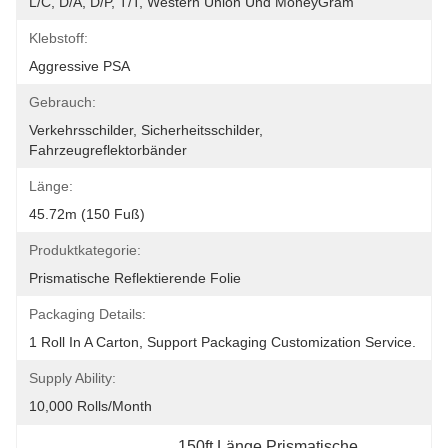
L/C, D/A, D/P, T/T, Western Union Und MoneyGram
Klebstoff:
Aggressive PSA
Gebrauch:
Verkehrsschilder, Sicherheitsschilder, 
Fahrzeugreflektorbänder
Länge:
45.72m (150 Fuß)
Produktkategorie:
Prismatische Reflektierende Folie
Packaging Details:
1 Roll In A Carton, Support Packaging Customization Service.
Supply Ability:
10,000 Rolls/month
150ft Länge Prismatische 