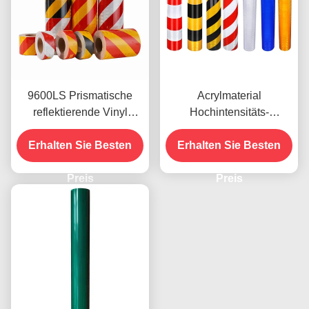
9600LS Prismatische
Acrylmaterial
reflektierende Vinyl
Hochintensitäts-
Rollen Film hohe
Reflexionsfilm 9300s für
Erhalten Sie Besten
Intensität
Aufkleber für Fahrzeuge
Erhalten Sie Besten
Preis
Preis