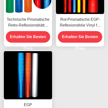
Technische Prismatische
Rot-Prismatische EGP-
Retro-Reflexionsblätter
Reflexionsfolie Vinyl für
für Verkehrszeichen
den UV-Druck mit Öko-
Erhalten Sie Besten
Erhalten Sie Besten
Lösungsmitteln
Preis
Preis
EGP