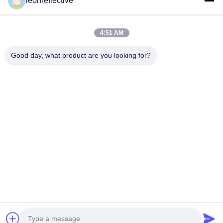
leonreflective
Unsere Adresse
4:51 AM
Adresse des Unternehmens
Zweite Etage, Gebäude D2, Wissenschafts- und
Good day, what product are you looking for?
Technologiepark Huayi, Hightech-Zone, Hefei, Anhui, China
Fabrik-Adresse
Shoushu Modern Industrial Park, Huainan, Anhui, China
Telefon
0086-13524216265
Gute Qualität Chinas Prismatische reflektierende Folie Lieferant.
Copyright-© -2026 Anhui Lu Zheng Tong New Material
Technology Co., Ltd. . Alle Rechte vorbehalten.
Datenschutzrichtlinie
|
Sitemap