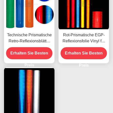
Technische Prismatische
Rot-Prismatische EGP-
Retro-Reflexionsblätter
Reflexionsfolie Vinyl für
für Verkehrszeichen
den UV-Druck mit Öko-
Erhalten Sie Besten
Erhalten Sie Besten
Lösungsmitteln
Preis
Preis