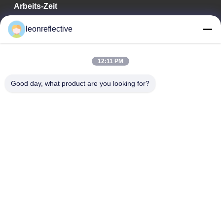
Arbeits-Zeit
9:00-18:00
leonreflective
Unsere Adresse
12:11 PM
Adresse des Unternehmens
Zweite Etage, Gebäude D2, Wissenschafts- und
Good day, what product are you looking for?
Technologiepark Huayi, Hightech-Zone, Hefei, Anhui, China
Fabrik-Adresse
Shoushu Modern Industrial Park, Huainan, Anhui, China
Telefon
0086-13524216265
Gute Qualität Chinas Prismatische reflektierende Folie Lieferant.