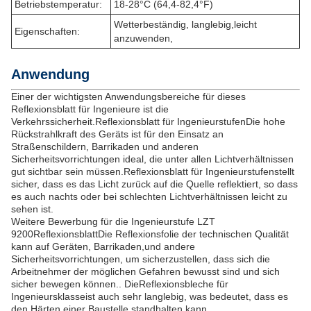
Betriebstemperatur:
18-28°C (64,4-82,4°F)
Wetterbeständig, langlebig,
leicht
Eigenschaften:
anzuwenden,
Anwendung
Einer der wichtigsten Anwendungsbereiche für dieses
Reflexionsblatt für Ingenieure ist die
Verkehrssicherheit.
Reflexionsblatt für Ingenieurstufen
Die hohe
Rückstrahlkraft des Geräts ist für den Einsatz an
Straßenschildern, Barrikaden und anderen
Sicherheitsvorrichtungen ideal, die unter allen Lichtverhältnissen
gut sichtbar sein müssen.
Reflexionsblatt für Ingenieurstufen
stellt
sicher, dass es das Licht zurück auf die Quelle reflektiert, so dass
es auch nachts oder bei schlechten Lichtverhältnissen leicht zu
sehen ist.
Weitere Bewerbung für die Ingenieurstufe LZT
9200
Reflexionsblatt
Die Reflexionsfolie der technischen Qualität
kann auf Geräten, Barrikaden,und andere
Sicherheitsvorrichtungen, um sicherzustellen, dass sich die
Arbeitnehmer der möglichen Gefahren bewusst sind und sich
sicher bewegen können.. Die
Reflexionsbleche für
Ingenieursklasse
ist auch sehr langlebig, was bedeutet, dass es
den Härten einer Baustelle standhalten kann.