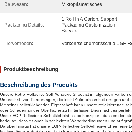
Bauwesen:
Mikroprismatisches
1 Roll In A Carton, Support 
Packaging Details:
Packaging Customization 
Service.
Hervorheben:
Verkehrssicherheitsschild EGP Re
Produktbeschreibung
Beschreibung des Produkts
Unsere Retro-Reflective Self-Adhesive Sheet ist in folgenden Farben e
Unterschrift von Forderungen, die leicht Aufmerksamkeit erregen und e
Mit seiner selbstklebenden Eigenschaft kann unsere reflektierende sel
oder Schäden an der Oberfläche zu hinterlassenDies macht es perfekt 
Unser EGP-Reflexions-Selbstklebblatt ist so konzipiert, dass es den s
bedeutet, dass es auch in schlechten Wetterbedingungen und auf große
Darüber hinaus hat unsere EGP-Reflective Self-Adhesive Sheet eine L
hochwertigen Materialien und die Konstruktion sorgen dafür, dass es 