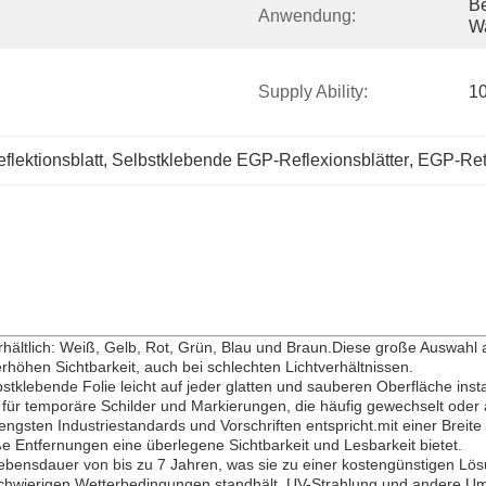
Be
Anwendung:
W
Supply Ability:
10
flektionsblatt
, 
Selbstklebende EGP-Reflexionsblätter
, 
EGP-Retr
rhältlich: Weiß, Gelb, Rot, Grün, Blau und Braun.Diese große Auswahl a
rhöhen Sichtbarkeit, auch bei schlechten Lichtverhältnissen.
bstklebende Folie leicht auf jeder glatten und sauberen Oberfläche ins
für temporäre Schilder und Markierungen, die häufig gewechselt oder 
trengsten Industriestandards und Vorschriften entspricht.mit einer Bre
 Entfernungen eine überlegene Sichtbarkeit und Lesbarkeit bietet.
ebensdauer von bis zu 7 Jahren, was sie zu einer kostengünstigen Lö
schwierigen Wetterbedingungen standhält, UV-Strahlung und andere Umw