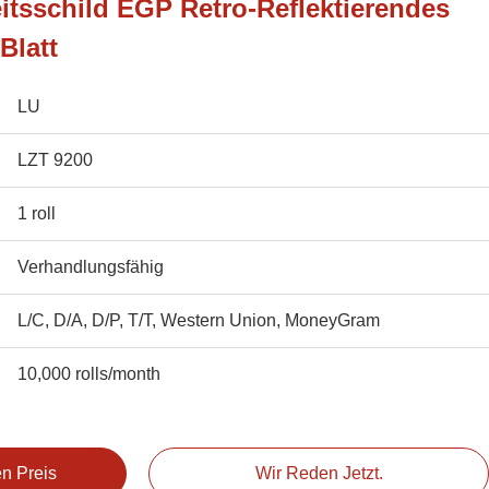
itsschild EGP Retro-Reflektierendes
Blatt
LU
LZT 9200
1 roll
Verhandlungsfähig
L/C, D/A, D/P, T/T, Western Union, MoneyGram
10,000 rolls/month
en Preis
Wir Reden Jetzt.