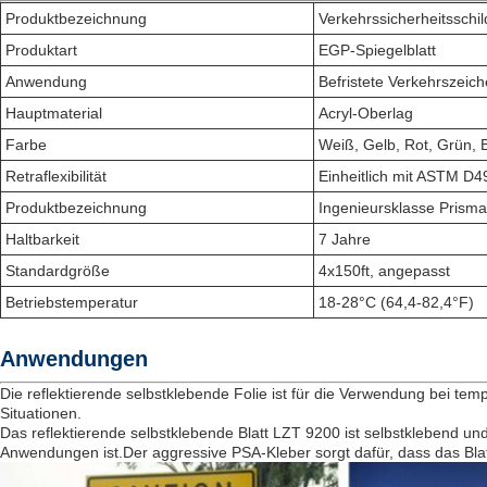
Produktbezeichnung
Verkehrssicherheitsschil
Produktart
EGP-Spiegelblatt
Anwendung
Befristete Verkehrszeic
Hauptmaterial
Acryl-Oberlag
Farbe
Weiß, Gelb, Rot, Grün, 
Retraflexibilität
Einheitlich mit ASTM D4
Produktbezeichnung
Ingenieursklasse Prismat
Haltbarkeit
7 Jahre
Standardgröße
4x150ft, angepasst
Betriebstemperatur
18-28°C (64,4-82,4°F)
Anwendungen
Die reflektierende selbstklebende Folie ist für die Verwendung bei t
Situationen.
Das reflektierende selbstklebende Blatt LZT 9200 ist selbstklebend un
Anwendungen ist.Der aggressive PSA-Kleber sorgt dafür, dass das Blatt 