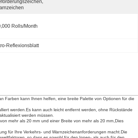
förderungszeichen, 
arnzeichen
,000 Rolls/month
o-Reflexionsblatt
n Farben kann Ihnen helfen, eine breite Palette von Optionen für die
talliert werden.Es kann auch leicht entfernt werden, ohne Rückstände
aktualisiert werden müssen.
ite von mehr als 20 mm und einer Breite von mehr als 20 mm,Dies
sung für Ihre Verkehrs- und Warnzeichenanforderungen macht.Die
eltfaktoren, so dass es sowohl für den Innen- als auch für den