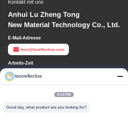
Kontakt mit uns
Anhui Lu Zheng Tong
New Material Technology Co., Ltd.
E-Mail-Adresse
leon@lureflective.com
Arbeits-Zeit
9:00-18:00
leonreflective
Unsere Adresse
6:14 PM
Adresse des Unternehmens
Zweite Etage, Gebäude D2, Wissenschafts- und
Good day, what product are you looking for?
Technologiepark Huayi, Hightech-Zone, Hefei, Anhui, China
Fabrik-Adresse