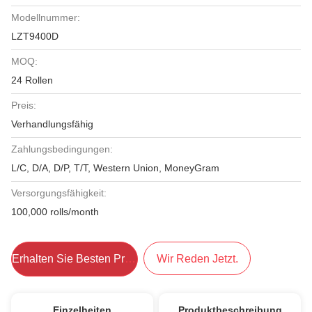
Modellnummer:
LZT9400D
MOQ:
24 Rollen
Preis:
Verhandlungsfähig
Zahlungsbedingungen:
L/C, D/A, D/P, T/T, Western Union, MoneyGram
Versorgungsfähigkeit:
100,000 rolls/month
Erhalten Sie Besten Preis
Wir Reden Jetzt.
Einzelheiten
Produktbeschreibung