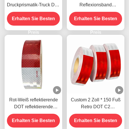
Druckprismatik-Truck Dot-
Reflexionsband
C2-Reflexionsband
Selbstklebstoff
Erhalten Sie Besten
Erhalten Sie Besten
Wetterbeständig
Preis
Preis
Rot-Weiß reflektierende
Custom 2 Zoll * 150 Fuß
DOT reflektierende
Retro DOT C2
Klebebandstreifen für den
Reflexionsband Aufkleber
Erhalten Sie Besten
Außenbereich
Erhalten Sie Besten
für Anhänger LKW