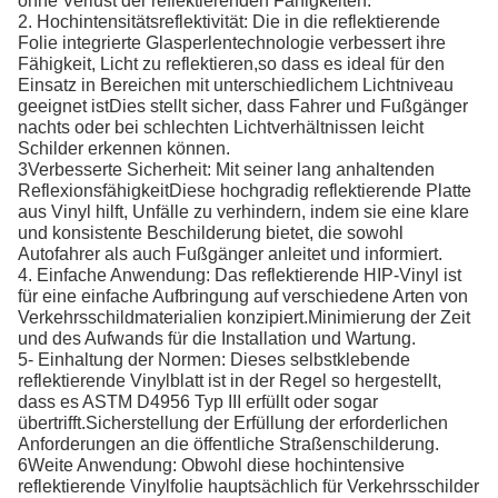
ohne Verlust der reflektierenden Fähigkeiten.
2. Hochintensitätsreflektivität: Die in die reflektierende
Folie integrierte Glasperlentechnologie verbessert ihre
Fähigkeit, Licht zu reflektieren,so dass es ideal für den
Einsatz in Bereichen mit unterschiedlichem Lichtniveau
geeignet istDies stellt sicher, dass Fahrer und Fußgänger
nachts oder bei schlechten Lichtverhältnissen leicht
Schilder erkennen können.
3Verbesserte Sicherheit: Mit seiner lang anhaltenden
ReflexionsfähigkeitDiese hochgradig reflektierende Platte
aus Vinyl hilft, Unfälle zu verhindern, indem sie eine klare
und konsistente Beschilderung bietet, die sowohl
Autofahrer als auch Fußgänger anleitet und informiert.
4. Einfache Anwendung: Das reflektierende HIP-Vinyl ist
für eine einfache Aufbringung auf verschiedene Arten von
Verkehrsschildmaterialien konzipiert.Minimierung der Zeit
und des Aufwands für die Installation und Wartung.
5- Einhaltung der Normen: Dieses selbstklebende
reflektierende Vinylblatt ist in der Regel so hergestellt,
dass es ASTM D4956 Typ III erfüllt oder sogar
übertrifft.Sicherstellung der Erfüllung der erforderlichen
Anforderungen an die öffentliche Straßenschilderung.
6Weite Anwendung: Obwohl diese hochintensive
reflektierende Vinylfolie hauptsächlich für Verkehrsschilder