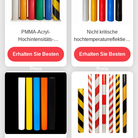
PMMA-Acryl-
Nicht kritische
Hochintensitäts-
hochtemperaturreflektierende
reflektierendes Vinyl für
Vinylfolie, Techniker-
Erhalten Sie Besten
Straßenschilder
Erhalten Sie Besten
Qualität OEM
Preis
Preis