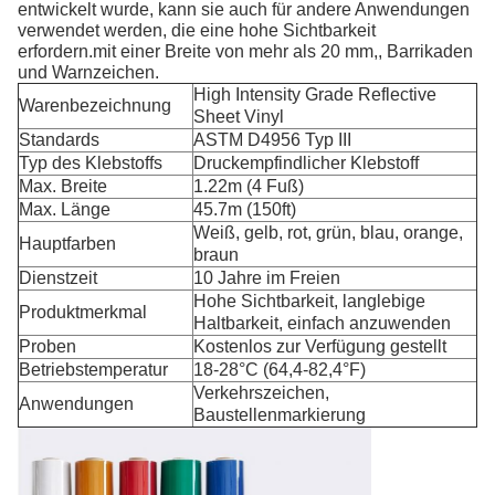
entwickelt wurde, kann sie auch für andere Anwendungen
verwendet werden, die eine hohe Sichtbarkeit
erfordern.mit einer Breite von mehr als 20 mm,, Barrikaden
und Warnzeichen.
High Intensity Grade Reflective
Warenbezeichnung
Sheet Vinyl
Standards
ASTM D4956 Typ III
Typ des Klebstoffs
Druckempfindlicher Klebstoff
Max. Breite
1.22m (4 Fuß)
Max. Länge
45.7m (150ft)
Weiß, gelb, rot, grün, blau, orange,
Hauptfarben
braun
Dienstzeit
10 Jahre im Freien
Hohe Sichtbarkeit, langlebige
Produktmerkmal
Haltbarkeit, einfach anzuwenden
Proben
Kostenlos zur Verfügung gestellt
Betriebstemperatur
18-28°C (64,4-82,4°F)
Verkehrszeichen,
Anwendungen
Baustellenmarkierung