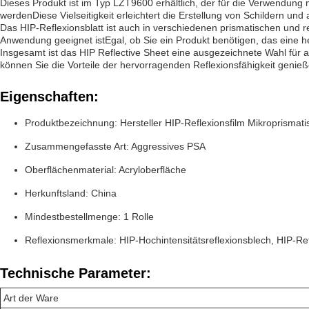
Dieses Produkt ist im Typ LZT9600 erhältlich, der für die Verwendung 
werdenDiese Vielseitigkeit erleichtert die Erstellung von Schildern un
Das HIP-Reflexionsblatt ist auch in verschiedenen prismatischen und ret
Anwendung geeignet istEgal, ob Sie ein Produkt benötigen, das eine he
Insgesamt ist das HIP Reflective Sheet eine ausgezeichnete Wahl für a
können Sie die Vorteile der hervorragenden Reflexionsfähigkeit genieß
Eigenschaften:
Produktbezeichnung: Hersteller HIP-Reflexionsfilm Mikroprismatis
Zusammengefasste Art: Aggressives PSA
Oberflächenmaterial: Acryloberfläche
Herkunftsland: China
Mindestbestellmenge: 1 Rolle
Reflexionsmerkmale: HIP-Hochintensitätsreflexionsblech, HIP-Ret
Technische Parameter:
Art der Ware