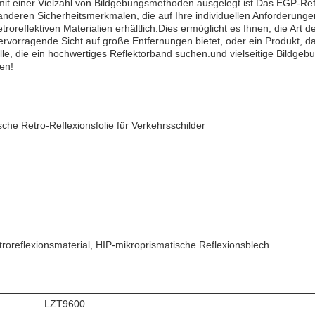
mit einer Vielzahl von Bildgebungsmethoden ausgelegt ist.Das EGP-Refl
d anderen Sicherheitsmerkmalen, die auf Ihre individuellen Anforderunge
roreflektiven Materialien erhältlich.Dies ermöglicht es Ihnen, die Art d
rvorragende Sicht auf große Entfernungen bietet, oder ein Produkt, das
lle, die ein hochwertiges Reflektorband suchen.und vielseitige Bildge
en!
che Retro-Reflexionsfolie für Verkehrsschilder
roreflexionsmaterial, HIP-mikroprismatische Reflexionsblech
LZT9600