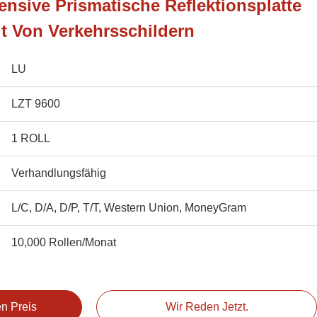
ensive Prismatische Reflektionsplatte
it Von Verkehrsschildern
LU
LZT 9600
1 ROLL
Verhandlungsfähig
L/C, D/A, D/P, T/T, Western Union, MoneyGram
10,000 Rollen/Monat
en Preis
Wir Reden Jetzt.