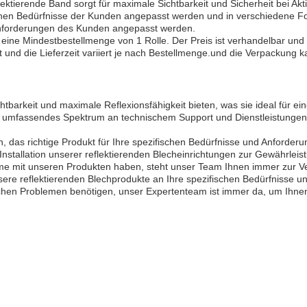
lektierende Band sorgt für maximale Sichtbarkeit und Sicherheit bei Akti
schen Bedürfnisse der Kunden angepasst werden und in verschiedene
nforderungen des Kunden angepasst werden.
t eine Mindestbestellmenge von 1 Rolle. Der Preis ist verhandelbar u
und die Lieferzeit variiert je nach Bestellmenge.und die Verpackung 
chtbarkeit und maximale Reflexionsfähigkeit bieten, was sie ideal für 
 umfassendes Spektrum an technischem Support und Dienstleistungen 
, das richtige Produkt für Ihre spezifischen Bedürfnisse und Anforde
Installation unserer reflektierenden Blecheinrichtungen zur Gewährleis
me mit unseren Produkten haben, steht unser Team Ihnen immer zur Ve
re reflektierenden Blechprodukte an Ihre spezifischen Bedürfnisse 
hnischen Problemen benötigen, unser Expertenteam ist immer da, um Ihn