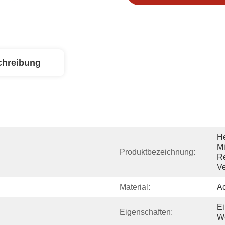
chreibung
He
Mi
Produktbezeichnung:
Re
Ve
Material:
Ac
Ei
Eigenschaften:
We