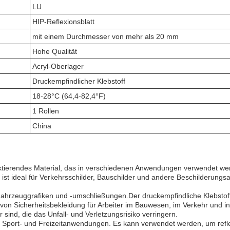
LU
HIP-Reflexionsblatt
mit einem Durchmesser von mehr als 20 mm
Hohe Qualität
Acryl-Oberlager
Druckempfindlicher Klebstoff
18-28°C (64,4-82,4°F)
1 Rollen
China
lektierendes Material, das in verschiedenen Anwendungen verwendet we
ist ideal für Verkehrsschilder, Bauschilder und andere Beschilderun
 Fahrzeuggrafiken und -umschließungen.Der druckempfindliche Klebstoff 
 von Sicherheitsbekleidung für Arbeiter im Bauwesen, im Verkehr und 
r sind, die das Unfall- und Verletzungsrisiko verringern.
ür Sport- und Freizeitanwendungen. Es kann verwendet werden, um refl