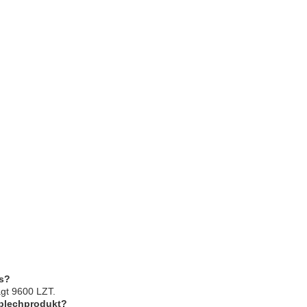
ts?
ägt 9600 LZT.
sblechprodukt?