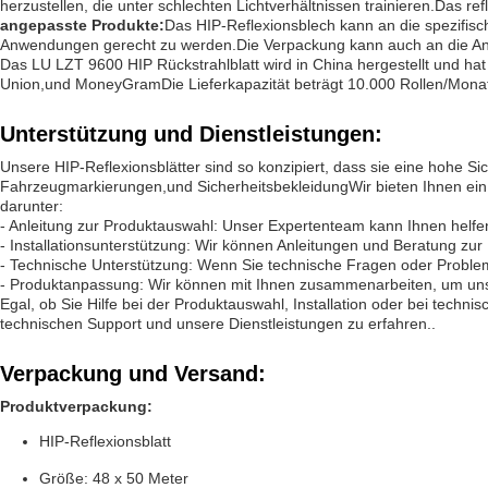
herzustellen, die unter schlechten Lichtverhältnissen trainieren.Das ref
angepasste Produkte:
Das HIP-Reflexionsblech kann an die spezifi
Anwendungen gerecht zu werden.Die Verpackung kann auch an die A
Das LU LZT 9600 HIP Rückstrahlblatt wird in China hergestellt und ha
Union,und MoneyGramDie Lieferkapazität beträgt 10.000 Rollen/Monat 
Unterstützung und Dienstleistungen:
Unsere HIP-Reflexionsblätter sind so konzipiert, dass sie eine hohe Si
Fahrzeugmarkierungen,und SicherheitsbekleidungWir bieten Ihnen ein
darunter:
- Anleitung zur Produktauswahl: Unser Expertenteam kann Ihnen helfen
- Installationsunterstützung: Wir können Anleitungen und Beratung zur 
- Technische Unterstützung: Wenn Sie technische Fragen oder Proble
- Produktanpassung: Wir können mit Ihnen zusammenarbeiten, um unse
Egal, ob Sie Hilfe bei der Produktauswahl, Installation oder bei tec
technischen Support und unsere Dienstleistungen zu erfahren..
Verpackung und Versand:
Produktverpackung:
HIP-Reflexionsblatt
Größe: 48 x 50 Meter