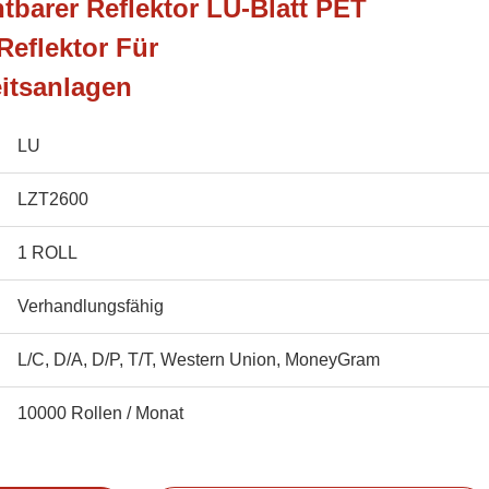
barer Reflektor LU-Blatt PET
Reflektor Für
itsanlagen
LU
LZT2600
1 ROLL
Verhandlungsfähig
L/C, D/A, D/P, T/T, Western Union, MoneyGram
10000 Rollen / Monat