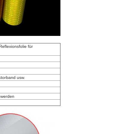
eflexionsfolie für
ktorband usw.
n werden