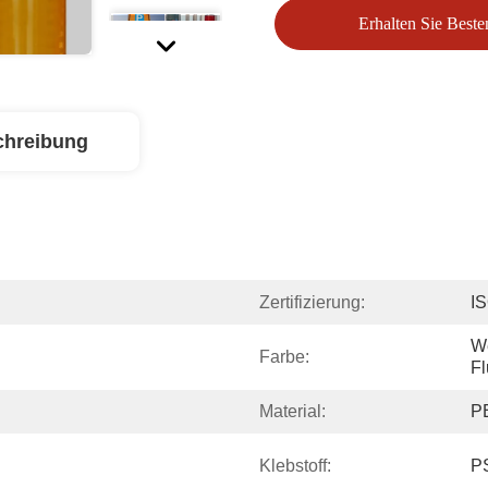
Erhalten Sie Beste
chreibung
Zertifizierung:
I
We
Farbe:
Fl
Material:
P
Klebstoff:
PS