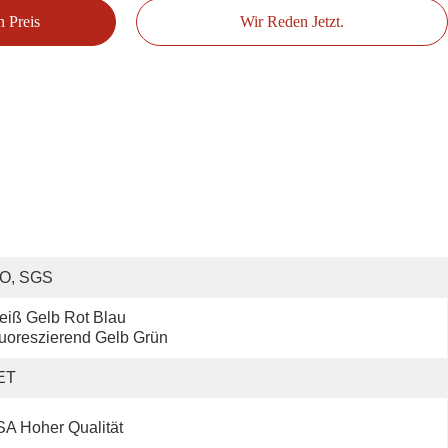
n Preis
Wir Reden Jetzt.
SO, SGS
iß Gelb Rot Blau 
uoreszierend Gelb Grün
ET
A Hoher Qualität