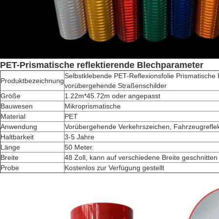
PET-Prismatische reflektierende Blechparameter
Selbstklebende PET-Reflexionsfolie Prismatische R
Produktbezeichnung
vorübergehende Straßenschilder
Größe
1.22m*45.72m oder angepasst
Bauwesen
Mikroprismatische
Material
PET
Anwendung
Vorübergehende Verkehrszeichen, Fahrzeugrefle
Haltbarkeit
3-5 Jahre
Länge
50 Meter.
Breite
48 Zoll, kann auf verschiedene Breite geschnitte
Probe
Kostenlos zur Verfügung gestellt