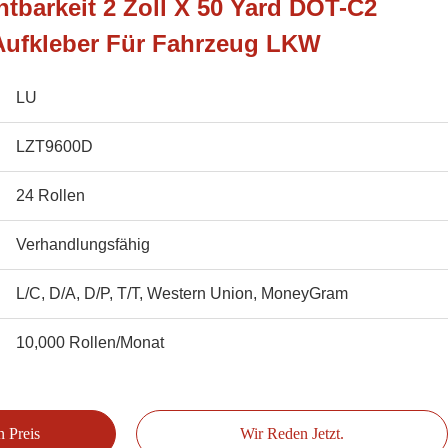
htbarkeit 2 Zoll X 50 Yard DOT-C2
Aufkleber Für Fahrzeug LKW
LU
LZT9600D
24 Rollen
Verhandlungsfähig
L/C, D/A, D/P, T/T, Western Union, MoneyGram
10,000 Rollen/Monat
n Preis
Wir Reden Jetzt.