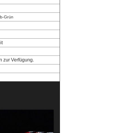
lb-Grün
it
n zur Verfügung.