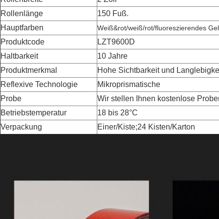
Rollenlänge
150 Fuß.
Hauptfarben
Weiß&rot/weiß/rot/fluoreszierendes Ge
Produktcode
LZT9600D
Haltbarkeit
10 Jahre
Produktmerkmal
Hohe Sichtbarkeit und Langlebigke
Reflexive Technologie
Mikroprismatische
Probe
Wir stellen Ihnen kostenlose Probe
Betriebstemperatur
18 bis 28°C
Verpackung
Einer/Kiste;24 Kisten/Karton