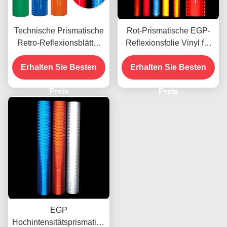
Technische Prismatische
Rot-Prismatische EGP-
Retro-Reflexionsblätter
Reflexionsfolie Vinyl für
für Verkehrszeichen
den UV-Druck mit Öko-
Erhalten Sie Besten
Erhalten Sie Besten
Lösungsmitteln
Preis
Preis
EGP
Hochintensitätsprismatisch