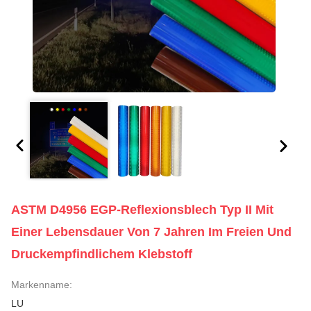
ASTM D4956 EGP-Reflexionsblech Typ II Mit
Einer Lebensdauer Von 7 Jahren Im Freien Und
Druckempfindlichem Klebstoff
Markenname:
LU