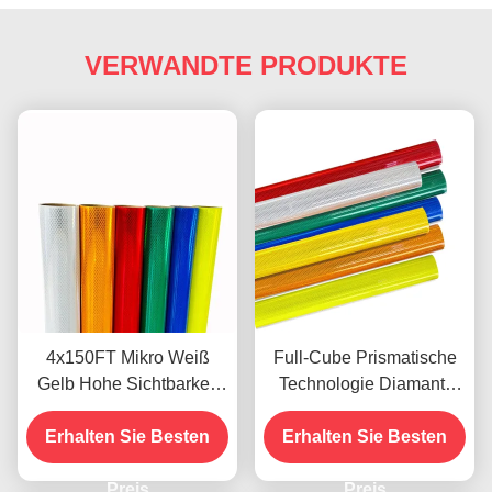
VERWANDTE PRODUKTE
4x150FT Mikro Weiß
Full-Cube Prismatische
Gelb Hohe Sichtbarkeit
Technologie Diamant-
Mikro Diamant Grad
Reflexionsblatt mit 10-
Reflektierende Folie Vinyl
Erhalten Sie Besten
jähriger Lebensdauer für
Erhalten Sie Besten
für Verkehrsschilder ODM
die Verkehrssicherheit
Preis
Preis