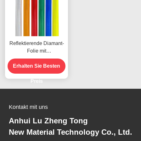
Reflektierende Diamant-
Folie mit
mikroprismatischer
Technologie für 10 Jahre
Erhalten Sie Besten
Lebensdauer
Preis
Kontakt mit uns
Anhui Lu Zheng Tong
New Material Technology Co., Ltd.