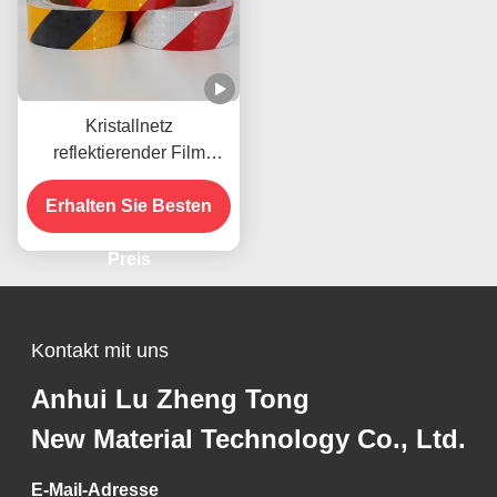
Kristallnetz
reflektierender Film
Aufkleber
selbstklebendes Gitter
Erhalten Sie Besten
reflektierendes Vinyl für
Straßenschilder
Preis
Kontakt mit uns
Anhui Lu Zheng Tong
New Material Technology Co., Ltd.
E-Mail-Adresse