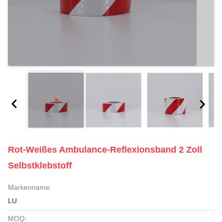
Rot-Weißes Ambulance-Reflexionsband 2 Zoll
Selbstklebstoff
Markenname:
LU
MOQ: