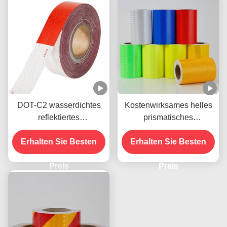
DOT-C2 wasserdichtes
Kostenwirksames helles
reflektiertes
prismatisches
Sicherheitsband in rot-
Honigbaum-
weißem Farbschatten
Erhalten Sie Besten
Reflexionsband für die
Erhalten Sie Besten
Kleber für Anhänger
Sicherheitsmarkierung
Verkehrszeichen Produkt
Preis
Preis