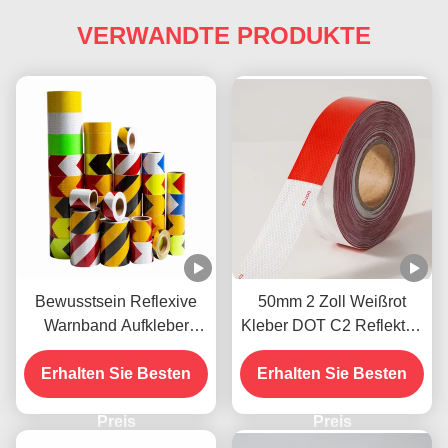
VERWANDTE PRODUKTE
Bewusstsein Reflexive
50mm 2 Zoll Weißrot
Warnband Aufkleber
Kleber DOT C2 Reflektor-
Biokolor Schwarz und
Sicherheitsband
Erhalten Sie Besten
Gelb
Erhalten Sie Besten
Aufkleber auf Lkw für
Fahrzeuge
Preis
Preis