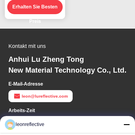
Technologie für 10 Jahre
Erhalten Sie Besten
Lebensdauer
Preis
Kontakt mit uns
Anhui Lu Zheng Tong
New Material Technology Co., Ltd.
E-Mail-Adresse
leon@lureflective.com
Arbeits-Zeit
9:00-18:00
leonreflective
Unsere Adresse