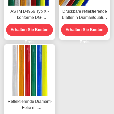
ASTM D4956 Typ XI-
Druckbare reflektierende
konforme DG-
Blätter in Diamantqualität
Reflexionsbleche in
mit hoher Reflektivität und
Erhalten Sie Besten
Diamantqualität mit
Erhalten Sie Besten
Mikroprismatischer
druckempfindlichem
Struktur für die
Klebstoff für
Preis
Verkehrssicherheit
Preis
Straßenschilder
Reflektierende Diamant-
Folie mit
mikroprismatischer