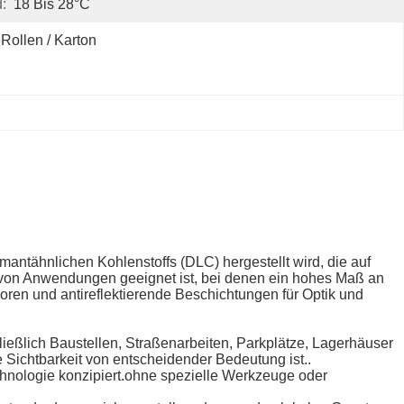
:
18 Bis 28°C
 Rollen / Karton
amantähnlichen Kohlenstoffs (DLC) hergestellt wird, die auf
ahl von Anwendungen geeignet ist, bei denen ein hohes Maß an
soren und antireflektierende Beschichtungen für Optik und
ließlich Baustellen, Straßenarbeiten, Parkplätze, Lagerhäuser
Sichtbarkeit von entscheidender Bedeutung ist..
Technologie konzipiert.ohne spezielle Werkzeuge oder