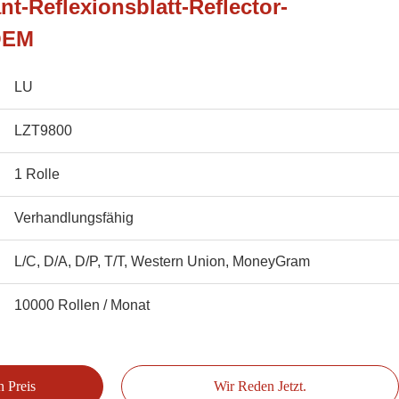
t-Reflexionsblatt-Reflector-
 OEM
LU
LZT9800
1 Rolle
Verhandlungsfähig
L/C, D/A, D/P, T/T, Western Union, MoneyGram
10000 Rollen / Monat
n Preis
Wir Reden Jetzt.