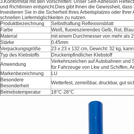
3.Konformität mit den Vorschriften: Unser Self-Adhesion Reflect
und Richtlinien entspricht.Dies gibt Ihnen die Gewissheit, dass 
Investieren Sie in die Sicherheit Ihres Arbeitsplatzes oder Ih
schnellen Liefermöglichkeiten zu nutzen.
Produktbezeichnung
Selbsthaftung Reflexionsblatt
Farbe
Weiß, fluoreszierendes Gelb, Rot, Blau 
Material
mit einem Durchmesser von mehr als 
Stärke
0.45mm
Verpackungsgröße
23 x 23 x 132 cm, Gewicht: 32 kg, kan
Typ des Klebstoffs
Druckempfindlicher Klebstoff
Verkehrszeichen auf Autobahnen und S
Anwendung
für Fahrzeuge von Lkw und Schiffen, Ar
Markenbezeichnung
LU
Besondere
Wetterfest, zerreißbar, druckbar, gut sic
Besonderheit
Betriebstemperatur
18°C·28°C